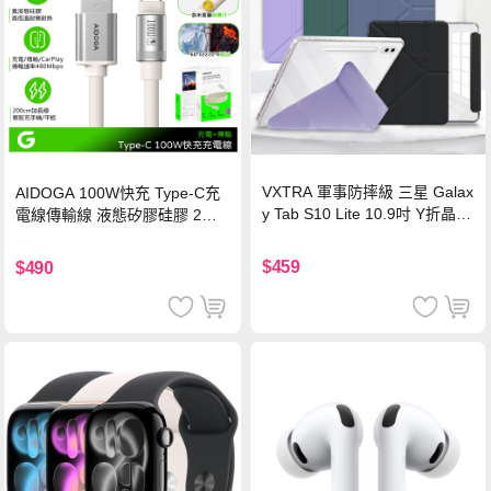
VXTRA 軍事防摔級 三星 Galax
AIDOGA 100W快充 Type-C充
y Tab S10 Lite 10.9吋 Y折晶透
電線傳輸線 液態矽膠硅膠 2M
背蓋立架皮套 含筆槽(經典黑)
支援iPhone17/安卓/手機/平板
$459
$490