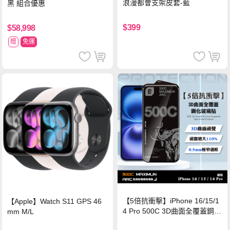
浪漫都會支架皮套-藍
黑 組合優惠
$399
$58,998
贈
免運
【5倍抗衝擊】iPhone 16/15/1
【Apple】Watch S11 GPS 46
4 Pro 500C 3D曲面全覆蓋鋼化
mm M/L
玻璃貼 0.5mm極窄邊框 防指紋