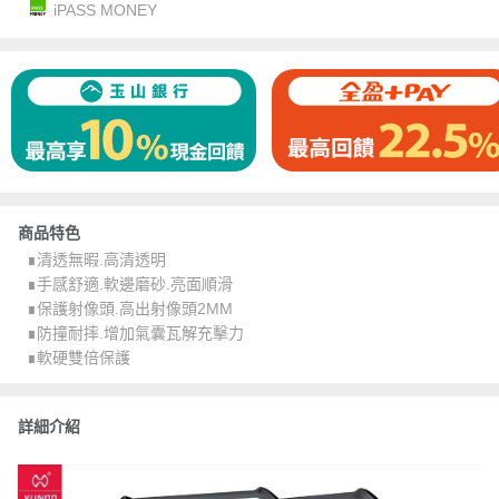
iPASS MONEY
商品特色
∎清透無暇.高清透明
∎手感舒適.軟邊磨砂.亮面順滑
∎保護射像頭.高出射像頭2MM
∎防撞耐摔.增加氣囊瓦解充擊力
∎軟硬雙倍保護
詳細介紹