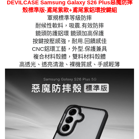
DEVILCASE Samsung Galaxy S26 Plus惡魔防摔
殼標準版-鳶尾紫款+鳶尾紫鋁環按鍵組
軍規標準等級防摔
耐候性軟料，吸震.有效防摔
鏡頭防護鋁環 鏡頭加高保護
按鍵按壓感強，耐用.回饋感佳
CNC鋁環工藝，外型.保護兼具
複合材料殼體，雙料材料殼體
高透光、透亮清澈、裸機質感、手感輕薄