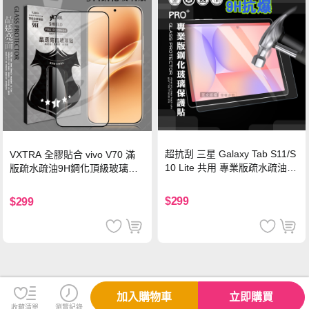
超抗刮 三星 Galaxy Tab S11/S
VXTRA 全膠貼合 vivo V70 滿
10 Lite 共用 專業版疏水疏油9
版疏水疏油9H鋼化頂級玻璃貼
H鋼化玻璃膜 平板玻璃貼
保護貼(黑)
$299
$299
加入購物車
立即購買
收藏清單
瀏覽紀錄