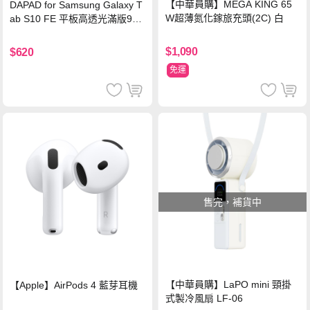
【中華員購】MEGA KING 65
DAPAD for Samsung Galaxy T
W超薄氮化鎵旅充頭(2C) 白
ab S10 FE 平板高透光滿版9H
鋼化玻璃保護貼
$1,090
$620
免運
售完，補貨中
【中華員購】LaPO mini 頸掛
【Apple】AirPods 4 藍芽耳機
式製冷風扇 LF-06