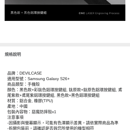
規格說明
品牌：DEVILCASE
適用型號：Samsung Galaxy S26+
商品類型：手機殼
顏色：黑色款+彩鈦色鋁環按鍵組, 鈦原款+鈦原色鋁環按鍵組, 鳶
尾紫款+鳶尾紫鋁環按鍵組, 黑色款+黑色鋁環按鍵組
材質：鋁合金, 橡膠(TPU)
產地：中國
包裝內容物：惡魔防摔殼x1
注意事項
-因攝影與螢幕顯示，可能有色澤顯示差異，請依實際商品為準
-拆開包裝前，請確認是否與您所使用的機型相符