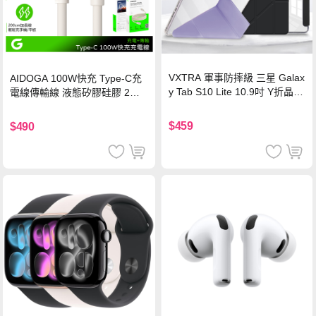
VXTRA 軍事防摔級 三星 Galax
AIDOGA 100W快充 Type-C充
y Tab S10 Lite 10.9吋 Y折晶透
電線傳輸線 液態矽膠硅膠 2M
背蓋立架皮套 含筆槽(經典黑)
支援iPhone17/安卓/手機/平板
$459
$490