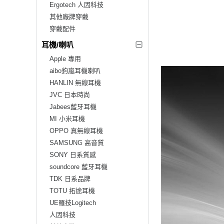
Ergotech 人因科技
其他廠牌穿戴
穿戴配件
耳機/喇叭
Apple 專用
aibo鈞嵐耳機喇叭
HANLIN 無線耳機
JVC 日本時尚
Jabees藍牙耳機
MI 小米耳機
OPPO 真無線耳機
SAMSUNG 高音質
SONY 日系質感
soundcore 藍牙耳機
TDK 日系品牌
TOTU 拓途耳機
UE羅技Logitech
人因科技