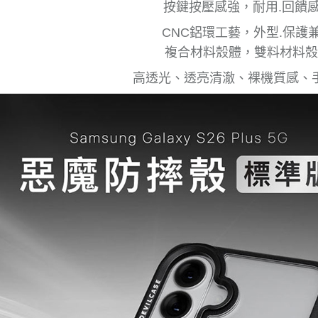
按鍵按壓感強，耐用.回饋
CNC鋁環工藝，外型.保護
複合材料殼體，雙料材料殼
高透光、透亮清澈、裸機質感、