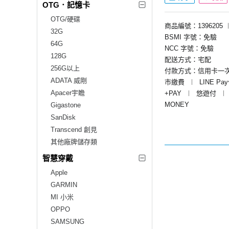
OTG．記憶卡
OTG/硬碟
商品編號：1396205
32G
BSMI 字號：免驗
64G
NCC 字號：免驗
128G
配送方式：宅配
256G以上
付款方式：信用卡一
ADATA 威剛
市繳費
︱
LINE Pa
Apacer宇瞻
+PAY
︱
悠遊付
︱
MONEY
Gigastone
SanDisk
Transcend 創見
其他廠牌儲存類
智慧穿戴
Apple
GARMIN
MI 小米
OPPO
SAMSUNG