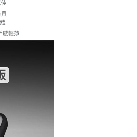
感佳
兼具
體
手感輕薄