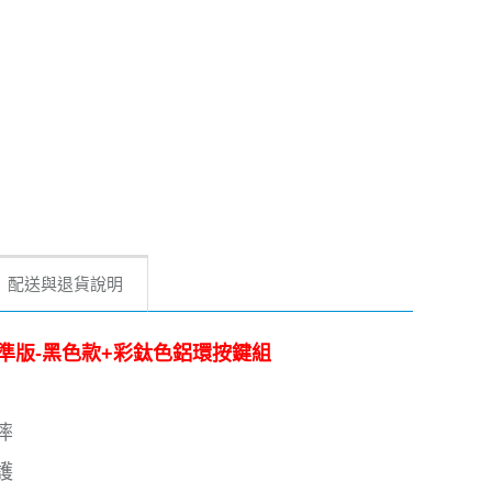
配送與退貨說明
魔防摔殼標準版-黑色款+彩鈦色鋁環按鍵組
摔
護