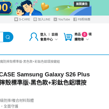
展開廣告
S-CARE
加入LINE
YouTube
FB粉絲團
商品
項
登入
︱
註冊
0
購物車
會員中心
6 Plus惡魔防摔殼標準版-黑色款+彩鈦色鋁環按鍵組
CASE Samsung Galaxy S26 Plus
摔殼標準版-黑色款+彩鈦色鋁環按
級防摔/複合材料殼體
，全面守護