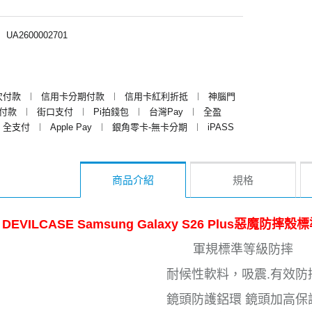
︱
UA2600002701
次付款
︱
信用卡分期付款
︱
信用卡紅利折抵
︱
神腦門
y付款
︱
街口支付
︱
Pi拍錢包
︱
台灣Pay
︱
全盈
全支付
︱
Apple Pay
︱
銀角零卡-無卡分期
︱
iPASS
商品介紹
規格
DEVILCASE Samsung Galaxy S26 Plus惡
軍規標準等級防摔
耐候性軟料，吸震.有效防
鏡頭防護鋁環 鏡頭加高保