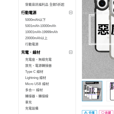
穿戴音訊福利品 全館5折起
行動電源
5000mAh以下
5001mAh-10000mAh
10001mAh-19999mAh
20000mAh以上
行動電源
充電．線材
充電座、無線充電
旅充、電源轉接器
Type C 線材
Lightning 線材
Micro USB 線材
多合一 線材
轉接器、轉接線
車充
充電設備
分享
收藏