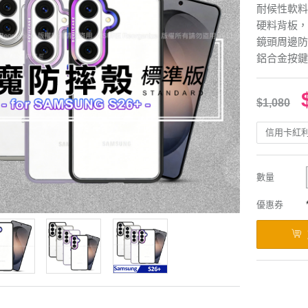
耐候性軟料
硬料背板，
鏡頭周邊防
鋁合金按鍵
$1,080
信用卡紅
數量
優惠券