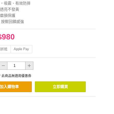
，吸震、有效防摔
透亮不發黃
磨損保護
 按壓回饋感強
$980
利折抵
Apple Pay
* 此商品無適用優惠券
加入購物車
立即購買