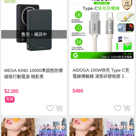
售完，補貨中
AIDOGA 100W快充 Type-C充
MEGA KING 10000準固態防爆
電線傳輸線 液態矽膠硅膠 2M
磁吸行動電源 暗影黑
支援iPhone17/安卓/手機/平板
$490
$2,180
免運