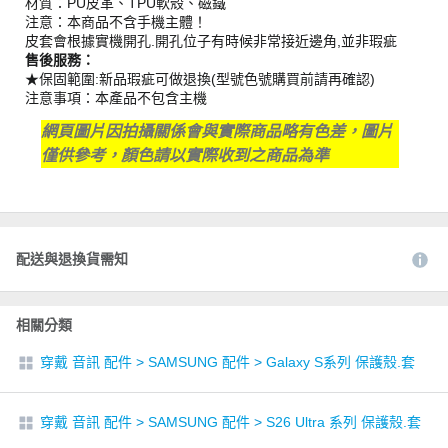
材質：PU皮革、TPU軟殼、磁鐵
注意：本商品不含手機主體！
皮套會根據實機開孔.開孔位子有時候非常接近邊角,並非瑕疵
售後服務：
★保固範圍:新品瑕疵可做退換(型號色號購買前請再確認)
注意事項：本產品不包含主機
網頁圖片因拍攝關係會與實際商品略有色差，圖片
僅供參考，顏色請以實際收到之商品為準
配送與退換貨需知
相關分類
穿戴 音訊 配件
>
SAMSUNG 配件
>
Galaxy S系列 保護殼.套
穿戴 音訊 配件
>
SAMSUNG 配件
>
S26 Ultra 系列 保護殼.套