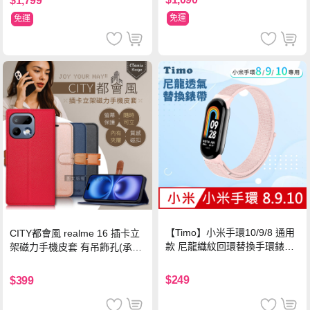
$1,799
免運
免運
【Timo】小米手環10/9/8 通用
CITY都會風 realme 16 插卡立
款 尼龍織紋回環替換手環錶帶-
架磁力手機皮套 有吊飾孔(承諾
珍珠粉
黑)
$249
$399