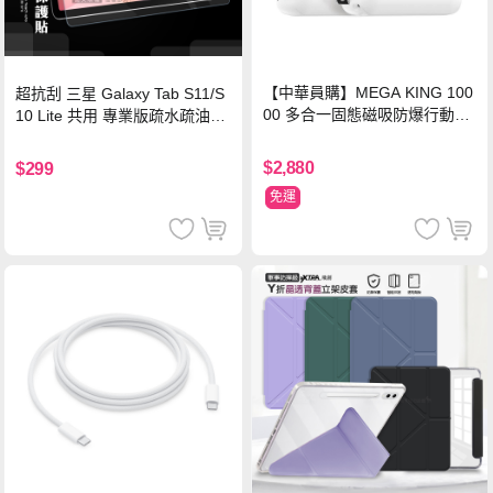
【中華員購】MEGA KING 100
超抗刮 三星 Galaxy Tab S11/S
00 多合一固態磁吸防爆行動電
10 Lite 共用 專業版疏水疏油9H
源 冰曜白
鋼化玻璃膜 平板玻璃貼
$2,880
$299
免運