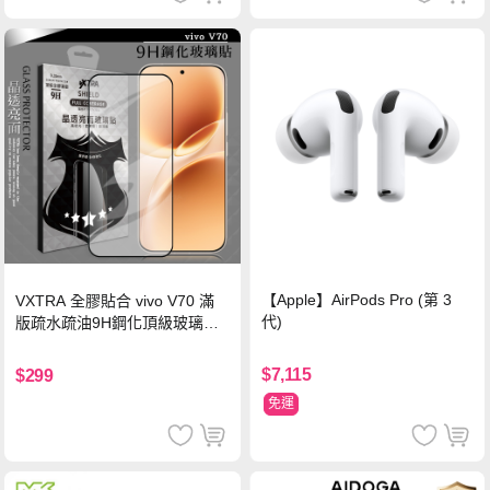
【Apple】AirPods Pro (第 3
VXTRA 全膠貼合 vivo V70 滿
代)
版疏水疏油9H鋼化頂級玻璃貼
保護貼(黑)
$7,115
$299
免運