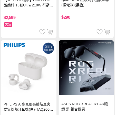
【Wh+CCC標示】CUKTECH
(插電款)(黑色)
酷態科 15號Ultra 210W 行動電
源 20000mAh (PB200U) -灰色
$290
$2,599
免運
ASUS ROG XREAL R1 AR眼
PHILIPS AI麥克風長續航耳夾
鏡 黑 組合優惠
式無線藍牙耳機(白)-TAQ2000
WT