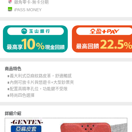
銀角零卡-無卡分期
iPASS MONEY
商品特色
∎義大利式亞麻紋路皮革，舒適觸感
∎內側可放卡片與悠遊卡+大型鈔票夾
∎配置高精準孔位，功能鍵不受限
∎時尚四色選擇
詳細介紹