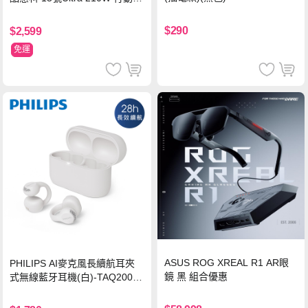
源 20000mAh (PB200U) -灰色
$290
$2,599
免運
ASUS ROG XREAL R1 AR眼
PHILIPS AI麥克風長續航耳夾
鏡 黑 組合優惠
式無線藍牙耳機(白)-TAQ2000
WT