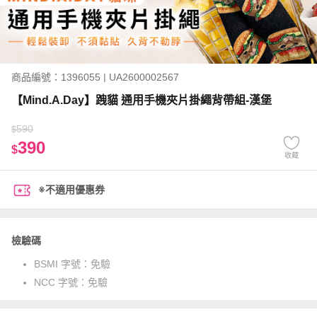
商品編號：1396055 | UA2600002567
【Mind.A.Day】跩貓 通用手機夾片掛繩背帶組-漢堡
590
$
390
$
收藏
※不適用優惠券
檢驗碼
BSMI 字號：
免驗
NCC 字號：
免驗