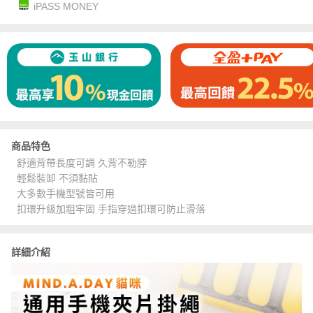
iPASS MONEY
商品特色
舒適背帶長度可調 久背不勒脖
輕鬆裝卸 不須黏貼
大多數手機型號皆可用
扣環升級加粗牢固 手指穿過扣環可防止滑落
詳細介紹