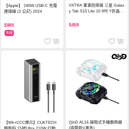
VXTRA 軍事防摔級 三星 Galax
【Apple】 240W USB-C 充電
y Tab S10 Lite 10.9吋 Y折晶透
連接線 (2 公尺) 2024
背蓋立架皮套 含筆槽(經典黑)
$459
$980
免運
QinD AL16 磁吸式手機散熱器
【Wh+CCC標示】CUKTECH
(插電款)(黑色)
酷態科 15號Ultra 210W 行動電