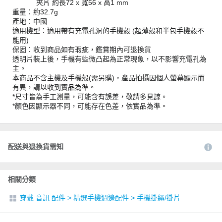
夾片 約長72 x 寬56 x 高1 mm
重量：約32.7g
產地：中國
適用機型：適用帶有充電孔洞的手機殼 (超薄殼和半包手機殼不
能用)
保固：收到商品如有瑕疵，鑑賞期內可退換貨
透明片裝上後，手機有些微凸起為正常現象，以不影響充電孔為
主。
本商品不含主機及手機殼(需另購)，產品拍攝因個人螢幕顯示而
有異，請以收到實品為準。
*尺寸皆為手工測量，可能含有誤差，敬請多見諒。
*顏色因顯示器不同，可能存在色差，依實品為準。
配送與退換貨需知
相關分類
穿戴 音訊 配件
>
精選手機週邊配件
>
手機掛繩/掛片