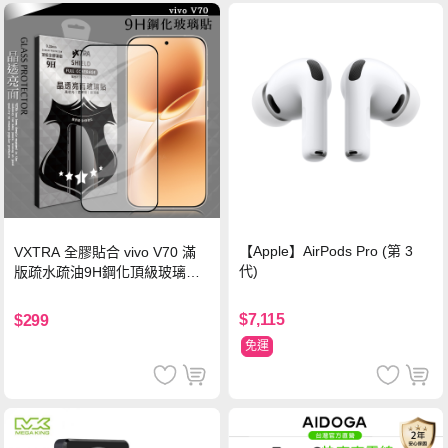
【Apple】AirPods Pro (第 3
VXTRA 全膠貼合 vivo V70 滿
代)
版疏水疏油9H鋼化頂級玻璃貼
保護貼(黑)
$7,115
$299
免運