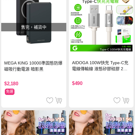
售完，補貨中
AIDOGA 100W快充 Type-C充
MEGA KING 10000準固態防爆
電線傳輸線 液態矽膠硅膠 2M
磁吸行動電源 暗影黑
支援iPhone17/安卓/手機/平板
$490
$2,180
免運