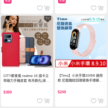
免運
免運
【Timo】小米手環10/9/8 通用
CITY都會風 realme 16 插卡立
款 尼龍織紋回環替換手環錶帶-
架磁力手機皮套 有吊飾孔(承諾
珍珠粉
黑)
$249
$399