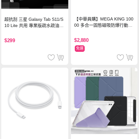
【中華員購】MEGA KING 100
超抗刮 三星 Galaxy Tab S11/S
00 多合一固態磁吸防爆行動電
10 Lite 共用 專業版疏水疏油9H
源 冰曜白
鋼化玻璃膜 平板玻璃貼
$2,880
$299
免運