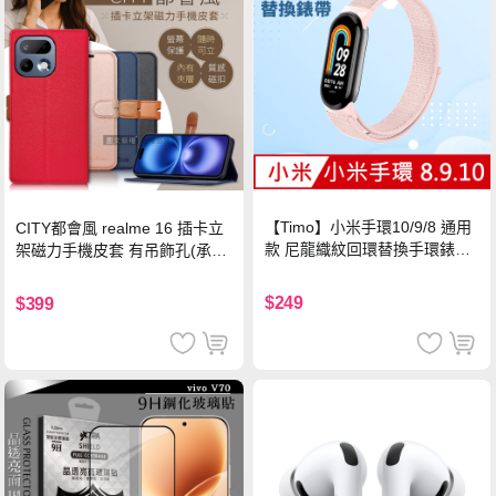
【Timo】小米手環10/9/8 通用
CITY都會風 realme 16 插卡立
款 尼龍織紋回環替換手環錶帶-
架磁力手機皮套 有吊飾孔(承諾
珍珠粉
黑)
$249
$399