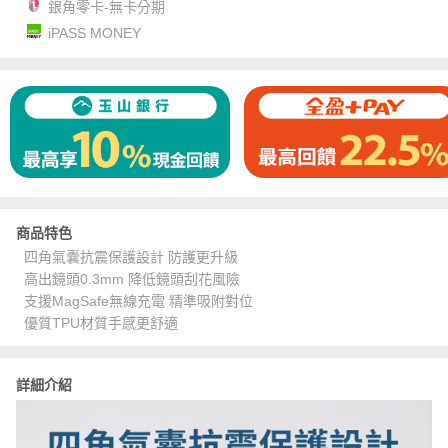
銀角零卡-無卡分期
iPASS MONEY
商品特色
四角氣囊抗震保護設計 防護更升級
高出鏡頭0.3mm 降低鏡頭刮花風險
支援MagSafe無線充電 精準吸附對位
優質TPU材質手感更舒適
詳細介紹