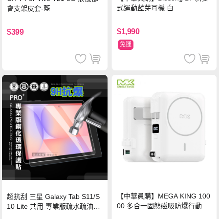
式運動藍芽耳機 白
會支架皮套-藍
$1,990
$399
免運
【中華員購】MEGA KING 100
超抗刮 三星 Galaxy Tab S11/S
00 多合一固態磁吸防爆行動電
10 Lite 共用 專業版疏水疏油9H
源 冰曜白
鋼化玻璃膜 平板玻璃貼