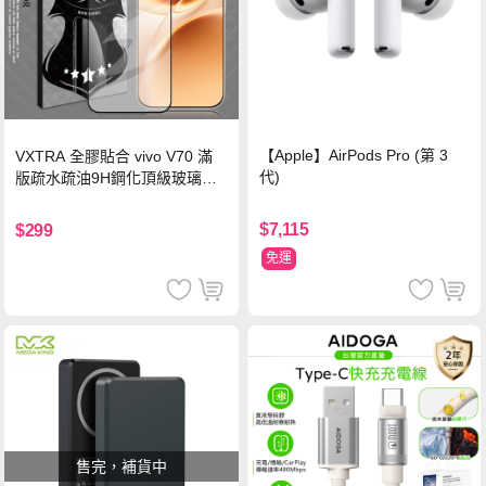
【Apple】AirPods Pro (第 3
VXTRA 全膠貼合 vivo V70 滿
代)
版疏水疏油9H鋼化頂級玻璃貼
保護貼(黑)
$7,115
$299
免運
售完，補貨中