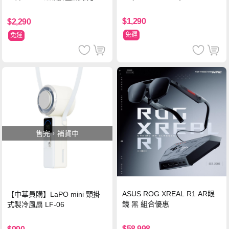
支架 黑
$1,290
$2,290
免運
免運
售完，補貨中
ASUS ROG XREAL R1 AR眼
【中華員購】LaPO mini 頸掛
鏡 黑 組合優惠
式製冷風扇 LF-06
$58,998