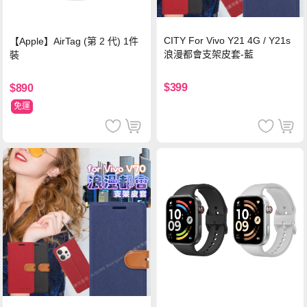
CITY For Vivo Y21 4G / Y21s
【Apple】AirTag (第 2 代) 1件
浪漫都會支架皮套-藍
裝
$399
$890
免運