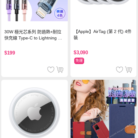
【Apple】AirTag (第 2 代) 4件
30W 極光芯系列 防過熱+耐拉
裝
快充線 Type-C to Lightning 傳
輸充電線(1.2M)黑色
$3,090
$199
免運