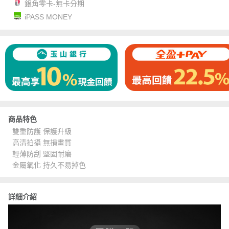
銀角零卡-無卡分期
iPASS MONEY
商品特色
雙重防護 保護升級
高清拍攝 無損畫質
輕薄防刮 堅固耐磨
金屬氧化 持久不易掉色
詳細介紹