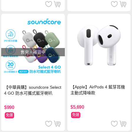
售完，補貨中
【Apple】AirPods 4 藍芽耳機
【中華員購】soundcore Select
主動式降噪款
4 GO 防水可攜式藍牙喇叭
$5,690
$990
免運
免運