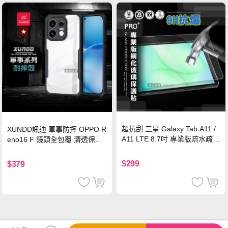
超抗刮 三星 Galaxy Tab A11 /
XUNDD訊迪 軍事防摔 OPPO R
A11 LTE 8.7吋 專業版疏水疏油
eno16 F 鏡頭全包覆 清透保護
9H鋼化玻璃膜 平板玻璃貼
殼 手機殼(夜幕黑)
$299
$379