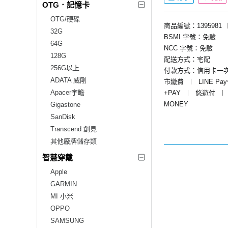
OTG．記憶卡
OTG/硬碟
商品編號：1395981
32G
BSMI 字號：免驗
64G
NCC 字號：免驗
128G
配送方式：宅配
256G以上
付款方式：信用卡一
ADATA 威剛
市繳費
︱
LINE Pa
Apacer宇瞻
+PAY
︱
悠遊付
︱
MONEY
Gigastone
SanDisk
Transcend 創見
其他廠牌儲存類
智慧穿戴
Apple
GARMIN
MI 小米
OPPO
SAMSUNG