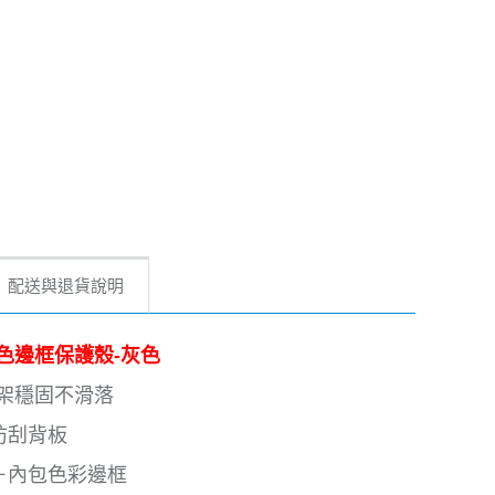
配送與退貨說明
炫彩包色邊框保護殼-灰色
支架穩固不滑落
防刮背板
面＋內包色彩邊框