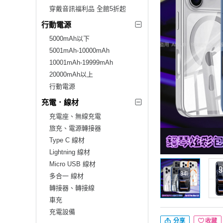
穿戴音訊福利品 全館5折起
行動電源
5000mAh以下
5001mAh-10000mAh
10001mAh-19999mAh
20000mAh以上
行動電源
充電．線材
充電座、無線充電
旅充、電源轉接器
Type C 線材
Lightning 線材
Micro USB 線材
多合一 線材
轉接器、轉接線
車充
充電設備
分享
收藏