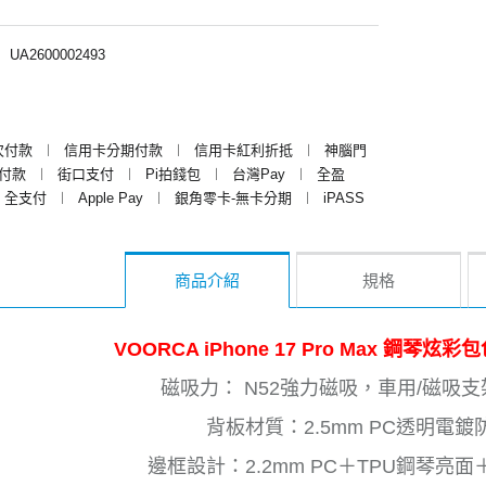
︱
UA2600002493
次付款
︱
信用卡分期付款
︱
信用卡紅利折抵
︱
神腦門
y付款
︱
街口支付
︱
Pi拍錢包
︱
台灣Pay
︱
全盈
全支付
︱
Apple Pay
︱
銀角零卡-無卡分期
︱
iPASS
商品介紹
規格
VOORCA iPhone 17 Pro Max 鋼琴
磁吸力： N52強力磁吸，車用/磁吸
背板材質：2.5mm PC透明電鍍
邊框設計：2.2mm PC＋TPU鋼琴亮