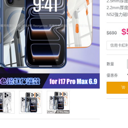
2.5mm厚
2.2mm厚度
N52強力磁
$
$690
信用卡紅
數量
優惠券