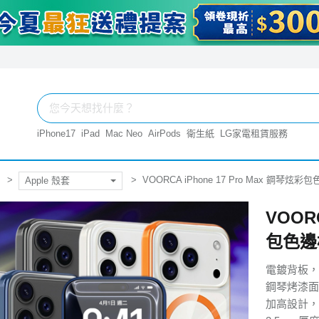
iPhone17
iPad
Mac Neo
AirPods
衛生紙
LG家電租賃服務
VOORCA iPhone 17 Pro Max 鋼琴
Apple 殼套
VOORC
包色邊
電鍍背板，
鋼琴烤漆面
加高設計，