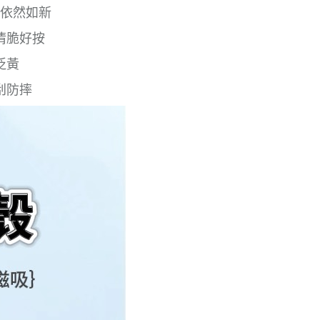
依然如新
清脆好按
泛黃
刮防摔