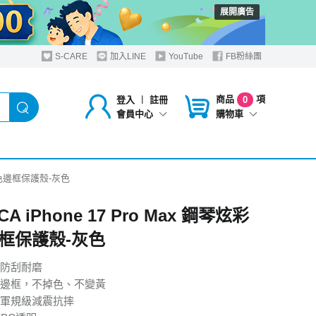
展開廣告
S-CARE
加入LINE
YouTube
FB粉絲團
商品
項
登入
︱
註冊
0
購物車
會員中心
炫彩包色邊框保護殼-灰色
A iPhone 17 Pro Max 鋼琴炫彩
框保護殼-灰色
防刮耐磨
邊框，不掉色、不變黃
軍規級減震抗摔