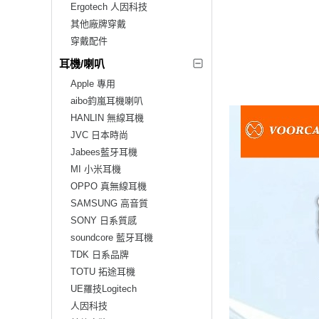
Ergotech 人因科技
其他廠牌穿戴
穿戴配件
耳機/喇叭
Apple 專用
aibo鈞嵐耳機喇叭
HANLIN 無線耳機
JVC 日本時尚
Jabees藍牙耳機
MI 小米耳機
OPPO 真無線耳機
SAMSUNG 高音質
SONY 日系質感
soundcore 藍牙耳機
TDK 日系品牌
TOTU 拓途耳機
UE羅技Logitech
人因科技