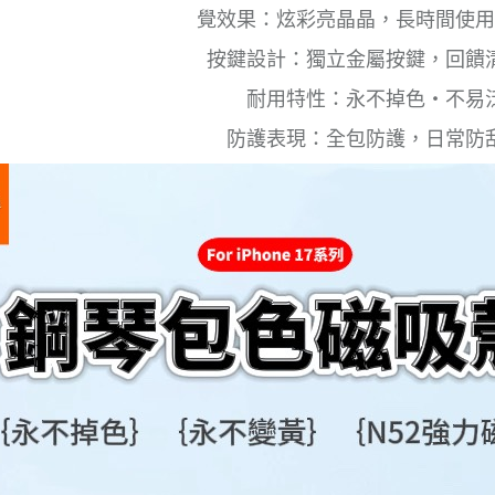
覺效果：炫彩亮晶晶，長時間使用
按鍵設計：獨立金屬按鍵，回饋
耐用特性：永不掉色・不易
防護表現：全包防護，日常防