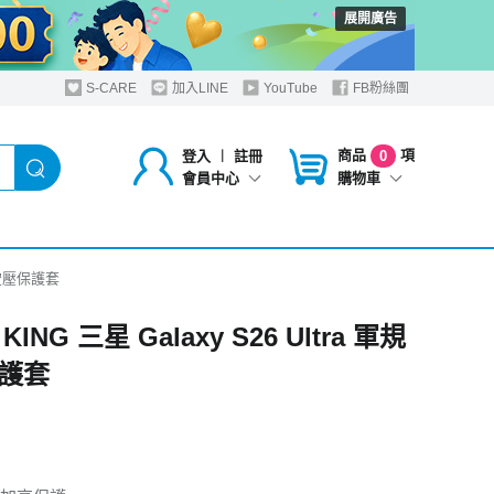
展開廣告
S-CARE
加入LINE
YouTube
FB粉絲團
商品
項
登入
︱
註冊
0
購物車
會員中心
軍規空壓保護套
KING 三星 Galaxy S26 Ultra 軍規
護套