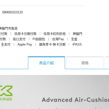
︱
090693153133
神腦門市取貨
次付款
︱
信用卡分期付款
︱
信用卡紅利折抵
︱
神腦門
y付款
︱
街口支付
︱
Pi拍錢包
︱
台灣Pay
︱
全盈
全支付
︱
Apple Pay
︱
銀角零卡-無卡分期
︱
iPASS
商品介紹
規格