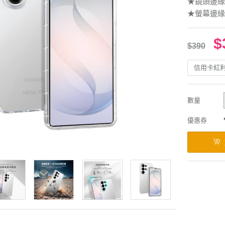
★鏡頭邊緣
★螢幕邊緣
$
$390
信用卡紅
數量
優惠券