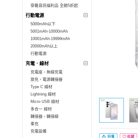
穿戴音訊福利品 全館5折起
行動電源
5000mAh以下
5001mAh-10000mAh
10001mAh-19999mAh
20000mAh以上
行動電源
充電．線材
充電座、無線充電
旅充、電源轉接器
Type C 線材
Lightning 線材
Micro USB 線材
多合一 線材
轉接器、轉接線
車充
充電設備
分享
收藏