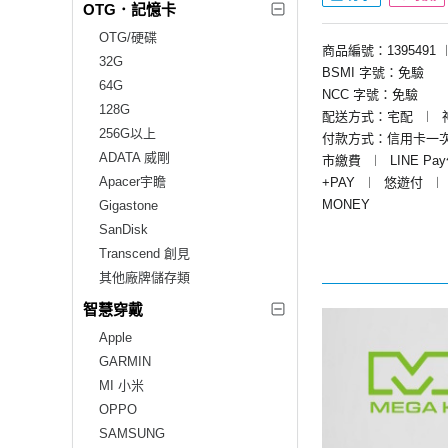
OTG．記憶卡
OTG/硬碟
商品編號：1395491
32G
BSMI 字號：免驗
64G
NCC 字號：免驗
128G
配送方式：宅配
︱
256G以上
付款方式：信用卡一
ADATA 威剛
市繳費
︱
LINE Pa
Apacer宇瞻
+PAY
︱
悠遊付
︱
MONEY
Gigastone
SanDisk
Transcend 創見
其他廠牌儲存類
智慧穿戴
Apple
GARMIN
MI 小米
OPPO
SAMSUNG