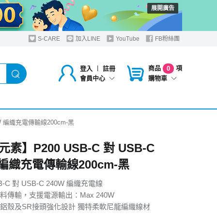
展開廣告
S-CARE
加入LINE
YouTube
FB粉絲團
商品
項
登入
︱
註冊
0
購物車
會員中心
0W 編織充電傳輸線200cm-黑
素】P200 USB-C 對 USB-C
 編織充電傳輸線200cm-黑
SB-C 對 USB-C 240W 編織充電線
料傳輸，支援電源輸出：Max 240W
鋁殼及SR接頭強化設計 獨特柔軟尼龍編織線材