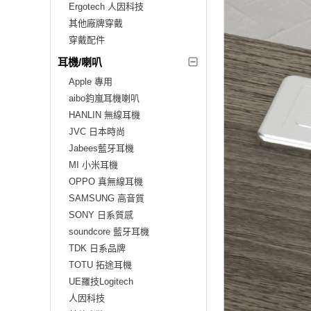
Ergotech 人因科技
其他廠牌穿戴
穿戴配件
耳機/喇叭
Apple 專用
aibo鈞嵐耳機喇叭
HANLIN 無線耳機
JVC 日本時尚
Jabees藍牙耳機
MI 小米耳機
OPPO 真無線耳機
SAMSUNG 高音質
SONY 日系質感
soundcore 藍牙耳機
TDK 日系品牌
TOTU 拓途耳機
UE羅技Logitech
人因科技