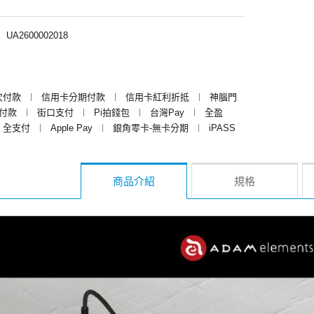
︱
UA2600002018
次付款
︱
信用卡分期付款
︱
信用卡紅利折抵
︱
神腦門
y付款
︱
街口支付
︱
Pi拍錢包
︱
台灣Pay
︱
全盈
全支付
︱
Apple Pay
︱
銀角零卡-無卡分期
︱
iPASS
商品介紹
規格