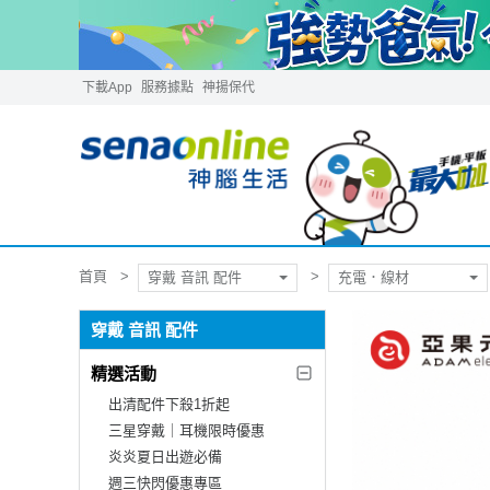
下載App
服務據點
神揚保代
首頁
穿戴 音訊 配件
充電．線材
穿戴 音訊 配件
精選活動
出清配件下殺1折起
三星穿戴｜耳機限時優惠
炎炎夏日出遊必備
週三快閃優惠專區