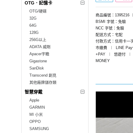
OTG．記憶卡
OTG/硬碟
商品編號：1395216
32G
BSMI 字號：免驗
64G
NCC 字號：免驗
128G
配送方式：宅配
256G以上
付款方式：信用卡一
ADATA 威剛
市繳費
︱
LINE Pa
Apacer宇瞻
+PAY
︱
悠遊付
︱
MONEY
Gigastone
SanDisk
Transcend 創見
其他廠牌儲存類
智慧穿戴
Apple
GARMIN
MI 小米
OPPO
SAMSUNG