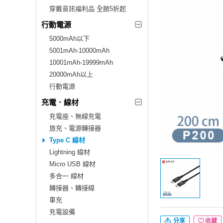
穿戴音訊福利品 全館5折起
行動電源
5000mAh以下
5001mAh-10000mAh
10001mAh-19999mAh
20000mAh以上
行動電源
充電．線材
充電座、無線充電
旅充、電源轉接器
Type C 線材
Lightning 線材
Micro USB 線材
多合一 線材
轉接器、轉接線
車充
充電設備
分享
收藏