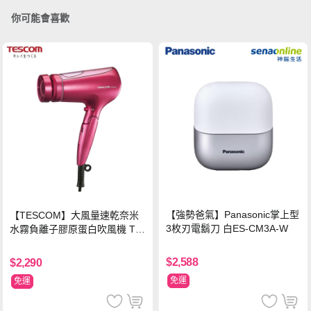
你可能會喜歡
【強勢爸氣】Panasonic掌上型
【TESCOM】大風量速乾奈米
3枚刃電鬍刀 白ES-CM3A-W
水霧負離子膠原蛋白吹風機 TC
D3000TW 桃紅色 TCD-3000T
W
$2,588
$2,290
免運
免運