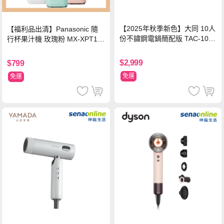
【2025年秋季新色】大同 10人
【福利品出清】Panasonic 隨
份不鏽鋼電鍋簡配版 TAC-10L-
行杯果汁機 玫瑰粉 MX-XPT10
MCRL 莓果紅
3-P
$2,999
$799
免運
免運