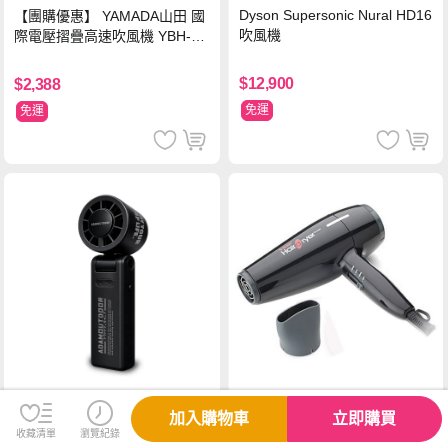
Dyson Supersonic Nural HD16
【團購優惠】 YAMADA山田 國
吹風機
際電壓摺疊高速吹風機 YBH-12
QN03G(S)
$12,900
$2,388
免運
免運
加入購物車
立即購買
【達新牌】超低電磁波專業吹
【團購優惠】ADAMOUTDOO
收藏清單
瀏覽紀錄
風機 TS-2600
R AI語音控風手持冰能扇 ADFN