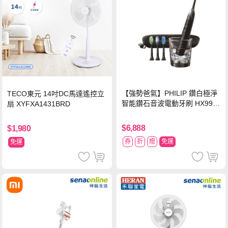
【強勢爸氣】PHILIP 鑽白極淨
TECO東元 14吋DC馬達遙控立
智能鑽石音波電動牙刷 HX992
扇 XYFXA1431BRD
4【贈亮白刷頭】
$6,888
$1,980
券
折
贈
免運
免運