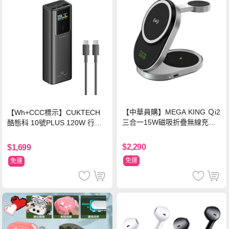
【中華員購】MEGA KING Ｑi2
【Wh+CCC標示】CUKTECH
三合一15W磁吸折疊無線充電
酷態科 10號PLUS 120W 行動
支架 黑
電源 15000mAh (PB150P)-黑
色
$2,290
$1,699
免運
免運