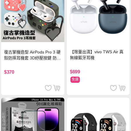
【限量出清】vivo TWS Air 真
復古掌機造型 AirPods Pro 3 硬
無線藍牙耳機
殼防摔耳機套 3D紓壓按鍵 防開
鎖扣 附心形掛勾(懷舊灰)
$699
$370
免運