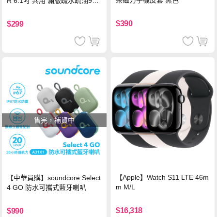
架磁力手機皮套 黑色
R 6.1吋 共用 滿版疏水疏油9H
鋼化頂級玻璃膜(黑)
$390
$299
售完，補貨中
【Apple】Watch S11 LTE 46m
【中華員購】soundcore Select
m M/L
4 GO 防水可攜式藍牙喇叭
$16,318
$990