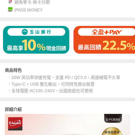
銀角零卡-無卡分期
iPASS MONEY
商品特色
．20W 高功率快速充電，支援 PD / QC3.0，高速補電不久等
．Type-C + USB 雙孔輸出，可同時充兩台裝置
．全球電壓 AC100–240V，出國旅遊也可使用
詳細介紹