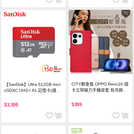
CITY都會風 OPPO Reno16 插
【SanDisk】Ultra 512GB micr
卡立架磁力手機皮套 有吊飾孔
oSDXC UHS-I A1 記憶卡(讀取
(奢華紅)
達150MB/s)
$399
$3,399