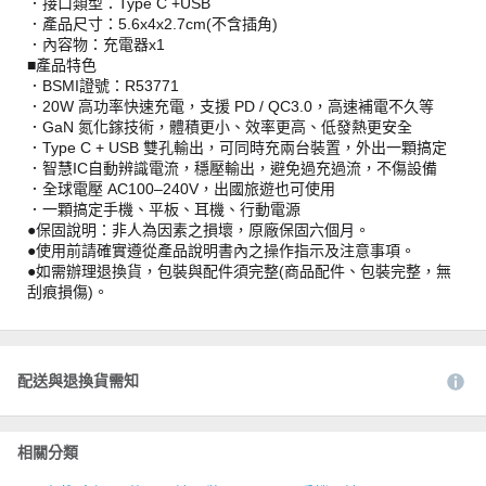
．接口類型：Type C +USB
．產品尺寸：5.6x4x2.7cm(不含插角)
．內容物：充電器x1
■產品特色
．BSMI證號：R53771
．20W 高功率快速充電，支援 PD / QC3.0，高速補電不久等
．GaN 氮化鎵技術，體積更小、效率更高、低發熱更安全
．Type C + USB 雙孔輸出，可同時充兩台裝置，外出一顆搞定
．智慧IC自動辨識電流，穩壓輸出，避免過充過流，不傷設備
．全球電壓 AC100–240V，出國旅遊也可使用
．一顆搞定手機、平板、耳機、行動電源
●保固說明：非人為因素之損壞，原廠保固六個月。
●使用前請確實遵從產品說明書內之操作指示及注意事項。
●如需辦理退換貨，包裝與配件須完整(商品配件、包裝完整，無
刮痕損傷)。
配送與退換貨需知
相關分類