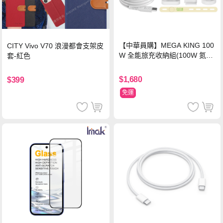
【中華員購】MEGA KING 100
CITY Vivo V70 浪漫都會支架皮
W 全能旅充收納組(100W 氮化
套-紅色
鎵旅充頭 +100W高速充電線附
萬國轉接器)
$1,680
$399
免運