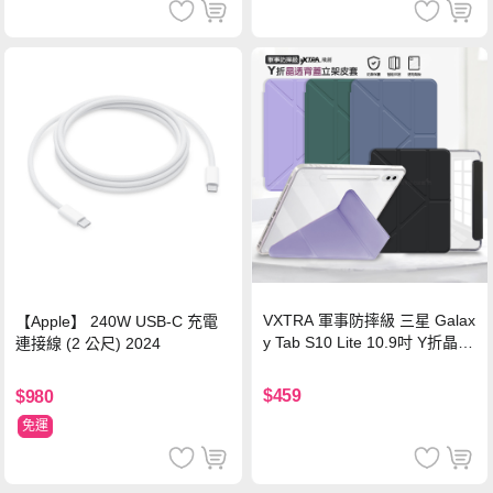
VXTRA 軍事防摔級 三星 Galax
【Apple】 240W USB-C 充電
y Tab S10 Lite 10.9吋 Y折晶透
連接線 (2 公尺) 2024
背蓋立架皮套 含筆槽(經典黑)
$459
$980
免運