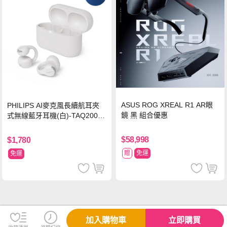
ASUS ROG XREAL R1 AR眼
PHILIPS AI麥克風長續航耳夾
鏡 黑 組合優惠
式無線藍牙耳機(白)-TAQ2000
WT
$58,998
$1,780
贈
免運
免運
加入購物車
立即購買