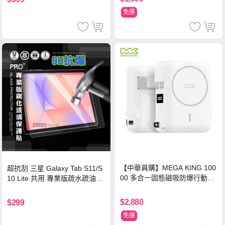
免運
【中華員購】MEGA KING 100
超抗刮 三星 Galaxy Tab S11/S
00 多合一固態磁吸防爆行動電
10 Lite 共用 專業版疏水疏油9H
源 冰曜白
鋼化玻璃膜 平板玻璃貼
$2,880
$299
免運