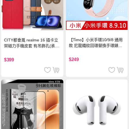
【Timo】小米手環10/9/8 通用
CITY都會風 realme 16 插卡立
款 尼龍織紋回環替換手環錶帶-
架磁力手機皮套 有吊飾孔(承諾
珍珠粉
黑)
$249
$399