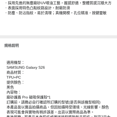
．採用先進的無塵磨砂UV噴油工藝，握感舒適，整體質感沉穩大方
．表面採用特色凸點紋路設計，耐磨防滑
．防塵、防沾指紋，易於清理；真機開模，孔位精准，按鍵靈敏
規格說明
適用機型：
SAMSUNG Galaxy S26
商品材質：
TPU+PC
提供顏色：
黑色
內容物：
磨砂護盾 Pro 磁吸保護殼*1
訂購前，請務必自行確認所訂購的型號(是否與該機型相同)
本產品皆以實品拍攝商品，但因拍攝時受環境、光線影響，顏色
表現可能會與實物有稍許誤差，出貨以實際商品為準。