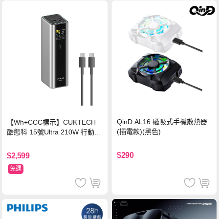
QinD AL16 磁吸式手機散熱器
【Wh+CCC標示】CUKTECH
(插電款)(黑色)
酷態科 15號Ultra 210W 行動電
源 20000mAh (PB200U) -灰色
$290
$2,599
免運