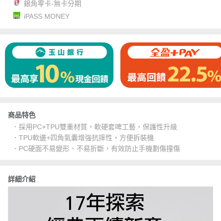
銀角零卡-無卡分期
iPASS MONEY
商品特色
．採用PC+TPU雙重材質，軟硬套啤工藝，保護性升級
．TPU軟邊+四角氣囊增強抗摔性，方便拆裝機
．PC硬面不易變形、不易折斷，有效防止手機劃傷撞傷
詳細介紹