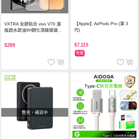
【Apple】AirPods Pro (第 3
VXTRA 全膠貼合 vivo V70 滿
代)
版疏水疏油9H鋼化頂級玻璃貼
保護貼(黑)
$7,115
$299
免運
售完，補貨中