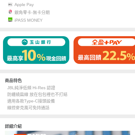
Apple Pay
銀角零卡-無卡分期
iPASS MONEY
商品特色
JBL純淨低頻 Hi-Res 認證
防纏繞扁線 放在包包裡也不打結
適用各款Type-C接頭設備
線控麥克風可免持通話
詳細介紹