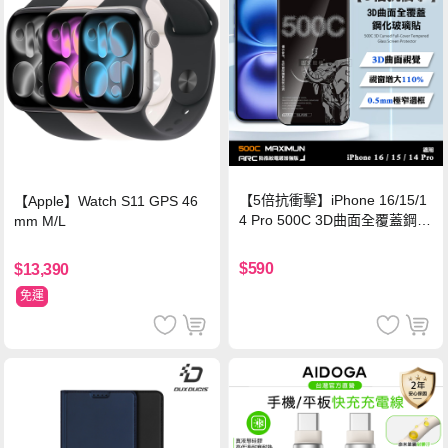
【5倍抗衝擊】iPhone 16/15/1
【Apple】Watch S11 GPS 46
4 Pro 500C 3D曲面全覆蓋鋼化
mm M/L
玻璃貼 0.5mm極窄邊框 防指紋
保護貼
$590
$13,390
免運