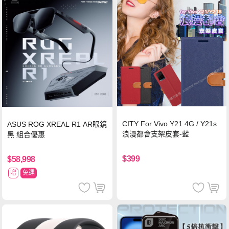
CITY For Vivo Y21 4G / Y21s
ASUS ROG XREAL R1 AR眼鏡
浪漫都會支架皮套-藍
黑 組合優惠
$399
$58,998
贈
免運