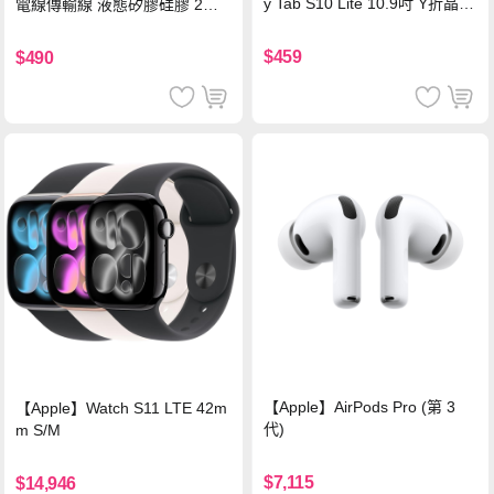
y Tab S10 Lite 10.9吋 Y折晶透
電線傳輸線 液態矽膠硅膠 2M
背蓋立架皮套 含筆槽(經典黑)
支援iPhone17/安卓/手機/平板
$459
$490
【Apple】AirPods Pro (第 3
【Apple】Watch S11 LTE 42m
代)
m S/M
$7,115
$14,946