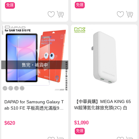
免運
免運
售完，補貨中
【中華員購】MEGA KING 65
DAPAD for Samsung Galaxy T
W超薄氮化鎵旅充頭(2C) 白
ab S10 FE 平板高透光滿版9H
鋼化玻璃保護貼
$1,090
$620
免運