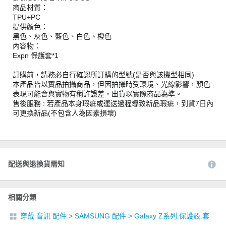
商品材質：
TPU+PC
提供顏色：
黑色、灰色、藍色、白色、橙色
內容物：
Expn 保護套*1
訂購前，請務必自行確認所訂購的型號(是否與該機型相同)
本產品皆以實品拍攝商品，但因拍攝時受環境、光線影響，顏色
表現可能會與實物有稍許誤差，出貨以實際商品為準。
售後服務 : 若產品本身瑕疵或運送過程導致新品瑕疵，到貨7日內
可更換新品(不包含人為因素損壞)
配送與退換貨需知
相關分類
穿戴 音訊 配件
>
SAMSUNG 配件
>
Galaxy Z系列 保護殼.套