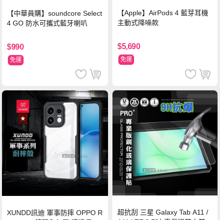
【Apple】AirPods 4 藍芽耳機
【中華員購】soundcore Select
主動式降噪款
4 GO 防水可攜式藍牙喇叭
$5,690
$990
免運
免運
超抗刮 三星 Galaxy Tab A11 /
XUNDD訊迪 軍事防摔 OPPO R