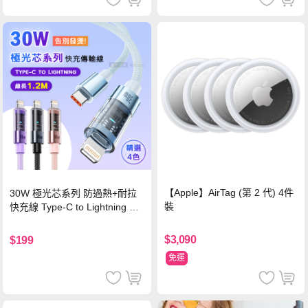
【Apple】AirTag (第 2 代) 4件
30W 極光芯系列 防過熱+耐拉
裝
快充線 Type-C to Lightning 傳
輸充電線(1.2M)黑色
$3,090
$199
免運