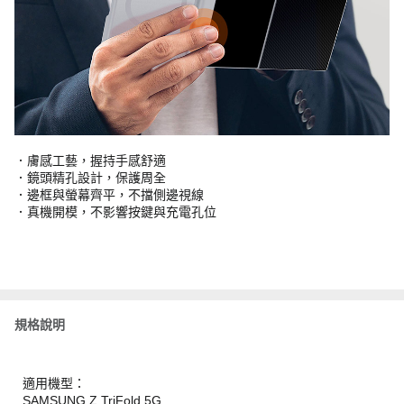
．膚感工藝，握持手感舒適
．鏡頭精孔設計，保護周全
．邊框與螢幕齊平，不擋側邊視線
．真機開模，不影響按鍵與充電孔位
規格說明
適用機型：
SAMSUNG Z TriFold 5G