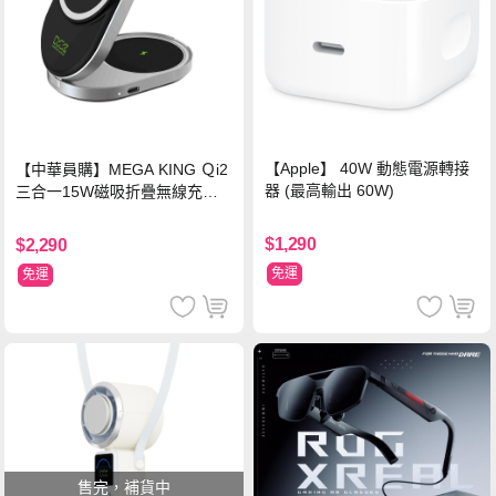
【Apple】 40W 動態電源轉接
【中華員購】MEGA KING Ｑi2
器 (最高輸出 60W)
三合一15W磁吸折疊無線充電
支架 黑
$1,290
$2,290
免運
免運
售完，補貨中