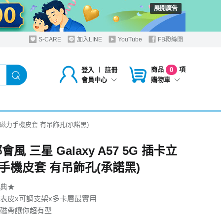
展開廣告
S-CARE
加入LINE
YouTube
FB粉絲團
商品
項
登入
︱
註冊
0
購物車
會員中心
卡立架磁力手機皮套 有吊飾孔(承諾黑)
都會風 三星 Galaxy A57 5G 插卡立
手機皮套 有吊飾孔(承諾黑)
典★
表皮x可調支架x多卡層最實用
磁帶讓你超有型