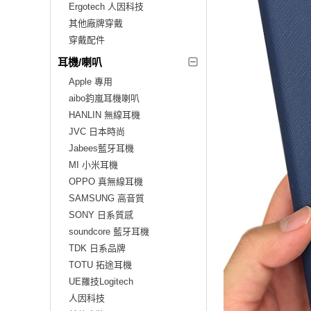
Ergotech 人因科技
其他廠牌穿戴
穿戴配件
耳機/喇叭
Apple 專用
aibo鈞嵐耳機喇叭
HANLIN 無線耳機
JVC 日本時尚
Jabees藍牙耳機
MI 小米耳機
OPPO 真無線耳機
SAMSUNG 高音質
SONY 日系質感
soundcore 藍牙耳機
TDK 日系品牌
TOTU 拓途耳機
UE羅技Logitech
人因科技