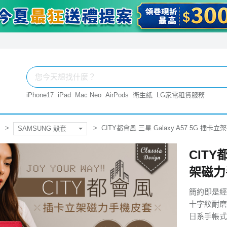
iPhone17
iPad
Mac Neo
AirPods
衛生紙
LG家電租賃服務
CITY都會風 三星 Galaxy A57 5G 插
SAMSUNG 殼套
CITY
架磁力
簡約即是經
十字紋耐磨
日系手帳式