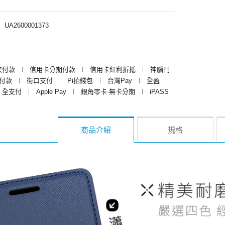
︱
UA2600001373
次付款
︱
信用卡分期付款
︱
信用卡紅利折抵
︱
神腦門
y付款
︱
街口支付
︱
Pi拍錢包
︱
台灣Pay
︱
全盈
全支付
︱
Apple Pay
︱
銀角零卡-無卡分期
︱
iPASS
商品介紹
規格