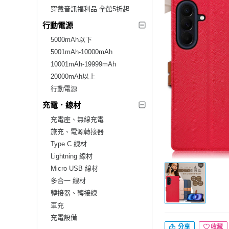
穿戴音訊福利品 全館5折起
行動電源
5000mAh以下
5001mAh-10000mAh
10001mAh-19999mAh
20000mAh以上
行動電源
充電．線材
充電座、無線充電
旅充、電源轉接器
Type C 線材
Lightning 線材
Micro USB 線材
多合一 線材
轉接器、轉接線
車充
充電設備
分享
收藏