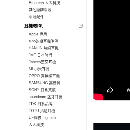
Ergotech 人因科技
其他廠牌穿戴
穿戴配件
耳機/喇叭
Apple 專用
aibo鈞嵐耳機喇叭
HANLIN 無線耳機
JVC 日本時尚
Jabees藍牙耳機
MI 小米耳機
OPPO 真無線耳機
SAMSUNG 高音質
SONY 日系質感
soundcore 藍牙耳機
TDK 日系品牌
TOTU 拓途耳機
UE羅技Logitech
人因科技