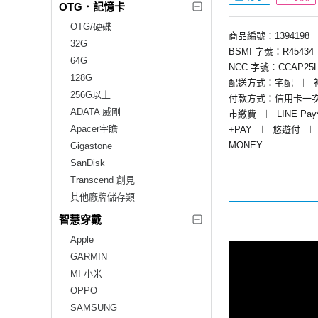
OTG．記憶卡
OTG/硬碟
商品編號：1394198
32G
BSMI 字號：R45434
64G
NCC 字號：CCAP25L
128G
配送方式：宅配
︱
256G以上
付款方式：信用卡一
ADATA 威剛
市繳費
︱
LINE Pa
Apacer宇瞻
+PAY
︱
悠遊付
︱
MONEY
Gigastone
SanDisk
Transcend 創見
其他廠牌儲存類
智慧穿戴
Apple
GARMIN
MI 小米
OPPO
SAMSUNG