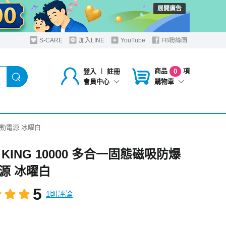
展開廣告
S-CARE
加入LINE
YouTube
FB粉絲團
商品
項
登入
︱
註冊
0
購物車
會員中心
爆行動電源 冰曜白
 KING 10000 多合一固態磁吸防爆
源 冰曜白
5
1則評論