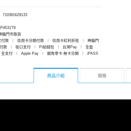
︱
710381629133
P4531T9
神腦門市取貨
次付款
︱
信用卡分期付款
︱
信用卡紅利折抵
︱
神腦門
y付款
︱
街口支付
︱
Pi拍錢包
︱
台灣Pay
︱
全盈
全支付
︱
Apple Pay
︱
銀角零卡-無卡分期
︱
iPASS
商品介紹
規格