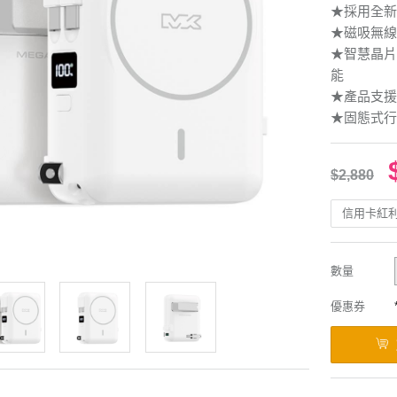
★採用全新
★磁吸無線
★智慧晶片
能
★產品支援
★固態式行
$2,880
信用卡紅
數量
優惠券