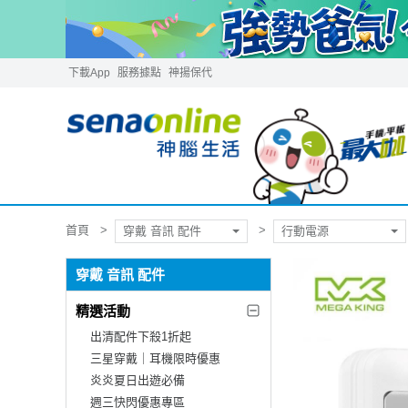
下載App
服務據點
神揚保代
首頁
穿戴 音訊 配件
行動電源
穿戴 音訊 配件
精選活動
出清配件下殺1折起
三星穿戴｜耳機限時優惠
炎炎夏日出遊必備
週三快閃優惠專區