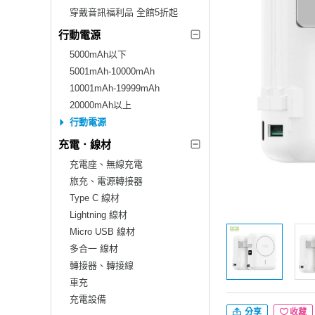
穿戴音訊福利品 全館5折起
行動電源
5000mAh以下
5001mAh-10000mAh
10001mAh-19999mAh
20000mAh以上
行動電源
充電．線材
充電座、無線充電
旅充、電源轉接器
Type C 線材
Lightning 線材
Micro USB 線材
多合一 線材
轉接器、轉接線
車充
充電設備
分享
收藏