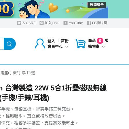
展開廣告
S-CARE
加入LINE
YouTube
FB粉絲團
商品
項
登入
︱
註冊
0
購物車
會員中心
充電座(手機/手錶/耳機)
in 台灣製造 22W 5合1折疊磁吸無線
(手機/手錶/耳機)
援手機、無線耳機、智慧手錶三種充電。
位，輕鬆吸附，直立或橫放皆穩固。
線快充，相容多種裝置，支援高效能輸出。