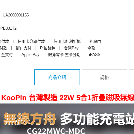
︱
UA2600001155
PB331T2
次付款
︱
信用卡分期付款
︱
信用卡紅利折抵
︱
神腦門
y付款
︱
街口支付
︱
Pi拍錢包
︱
台灣Pay
︱
全盈
全支付
︱
Apple Pay
︱
銀角零卡-無卡分期
︱
iPASS
商品介紹
規格
KooPin 台灣製造 22W 5合1折疊磁吸無