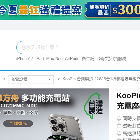
iPhone17
iPad
Mac Neo
AirPods
衛生紙
LG家電租賃服務
KooPin 台灣製造 22W 5合1折疊磁吸無線
充電設備
KooP
充電座
◎ 同時支
◎ 磁吸對
◎ 高速無