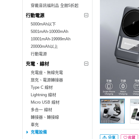
穿戴音訊福利品 全館5折起
行動電源
5000mAh以下
5001mAh-10000mAh
10001mAh-19999mAh
20000mAh以上
行動電源
充電．線材
充電座、無線充電
旅充、電源轉接器
Type C 線材
Lightning 線材
Micro USB 線材
多合一 線材
轉接器、轉接線
車充
充電設備
分享
收藏