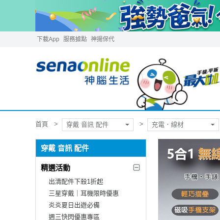
下載App
服務據點
神揚保代
首頁
穿戴 音訊 配件
充電．線材
穿戴 音訊 配件
精選活動
出清配件下殺1折起
三星穿戴｜耳機限時優惠
炎炎夏日出遊必備
週三快閃優惠專區