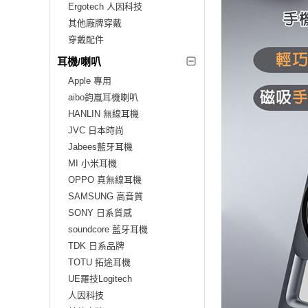
Ergotech 人因科技
其他廠牌穿戴
穿戴配件
耳機/喇叭
Apple 專用
aibo鈞嵐耳機喇叭
HANLIN 無線耳機
JVC 日本時尚
Jabees藍牙耳機
MI 小米耳機
OPPO 真無線耳機
SAMSUNG 高音質
SONY 日系質感
soundcore 藍牙耳機
TDK 日系品牌
TOTU 拓途耳機
UE羅技Logitech
人因科技