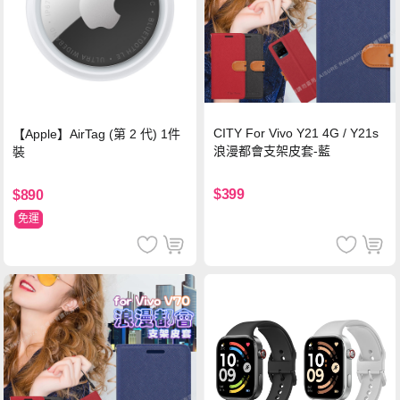
CITY For Vivo Y21 4G / Y21s
【Apple】AirTag (第 2 代) 1件
浪漫都會支架皮套-藍
裝
$399
$890
免運