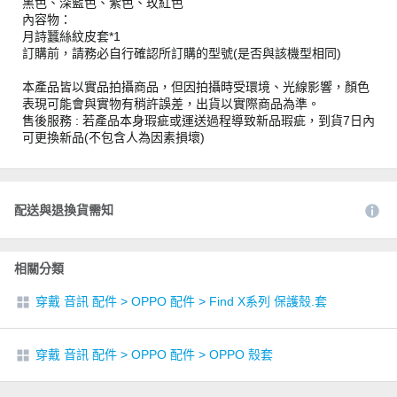
黑色、深藍色、紫色、玫紅色
內容物：
月詩蠶絲紋皮套*1
訂購前，請務必自行確認所訂購的型號(是否與該機型相同)
本產品皆以實品拍攝商品，但因拍攝時受環境、光線影響，顏色
表現可能會與實物有稍許誤差，出貨以實際商品為準。
售後服務 : 若產品本身瑕疵或運送過程導致新品瑕疵，到貨7日內
可更換新品(不包含人為因素損壞)
配送與退換貨需知
相關分類
穿戴 音訊 配件
>
OPPO 配件
>
Find X系列 保護殼.套
穿戴 音訊 配件
>
OPPO 配件
>
OPPO 殼套