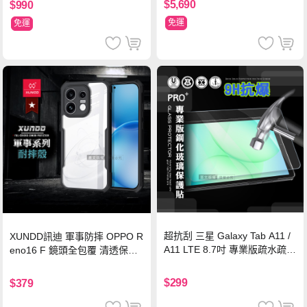
$5,690
$990
免運
免運
超抗刮 三星 Galaxy Tab A11 /
XUNDD訊迪 軍事防摔 OPPO R
A11 LTE 8.7吋 專業版疏水疏油
eno16 F 鏡頭全包覆 清透保護
9H鋼化玻璃膜 平板玻璃貼
殼 手機殼(夜幕黑)
$299
$379