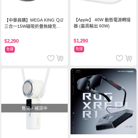
【Apple】 40W 動態電源轉接
【中華員購】MEGA KING Ｑi2
器 (最高輸出 60W)
三合一15W磁吸折疊無線充電
支架 黑
$1,290
$2,290
免運
免運
售完，補貨中