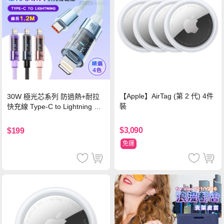
【Apple】AirTag (第 2 代) 4件
30W 極光芯系列 防過熱+耐拉
裝
快充線 Type-C to Lightning 傳
輸充電線(1.2M)黑色
$3,090
$199
免運