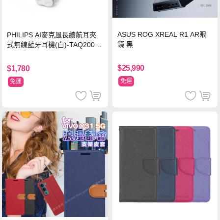
ASUS ROG XREAL R1 AR眼
PHILIPS AI麥克風長續航耳夾
鏡 黑
式無線藍牙耳機(白)-TAQ2000
WT
$25,990
$1,780
免運
免運