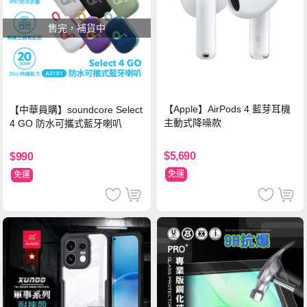
售完，補貨中
【Apple】AirPods 4 藍芽耳機
【中華員購】soundcore Select
主動式降噪款
4 GO 防水可攜式藍牙喇叭
$5,690
$990
免運
免運