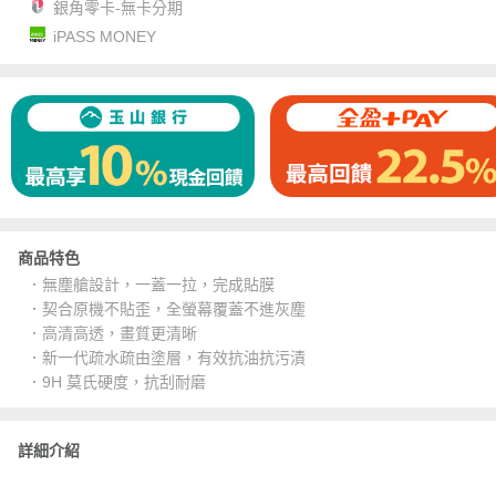
銀角零卡-無卡分期
iPASS MONEY
商品特色
．無塵艙設計，一蓋一拉，完成貼膜
．契合原機不貼歪，全螢幕覆蓋不進灰塵
．高清高透，畫質更清晰
．新一代疏水疏由塗層，有效抗油抗污漬
．9H 莫氏硬度，抗刮耐磨
詳細介紹