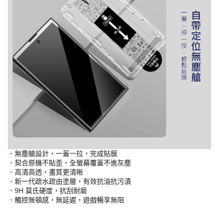
．無塵艙設計，一蓋一拉，完成貼膜
．契合原機不貼歪，全螢幕覆蓋不進灰塵
．高清高透，畫質更清晰
．新一代疏水疏由塗層，有效抗油抗污漬
．9H 莫氏硬度，抗刮耐磨
．觸控無頓感，無延遲，遊戲暢享無阻