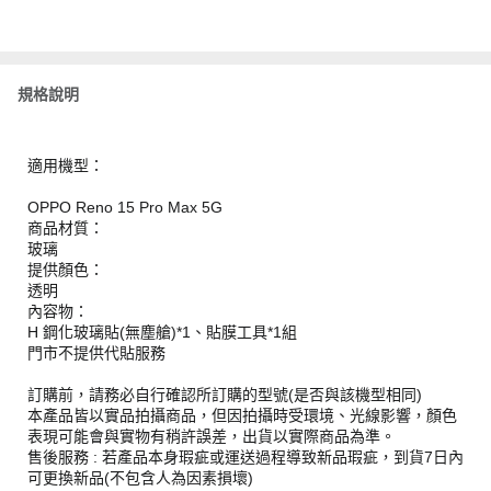
規格說明
適用機型：
OPPO Reno 15 Pro Max 5G
商品材質：
玻璃
提供顏色：
透明
內容物：
H 鋼化玻璃貼(無塵艙)*1、貼膜工具*1組
門市不提供代貼服務
訂購前，請務必自行確認所訂購的型號(是否與該機型相同)
本產品皆以實品拍攝商品，但因拍攝時受環境、光線影響，顏色
表現可能會與實物有稍許誤差，出貨以實際商品為準。
售後服務 : 若產品本身瑕疵或運送過程導致新品瑕疵，到貨7日內
可更換新品(不包含人為因素損壞)