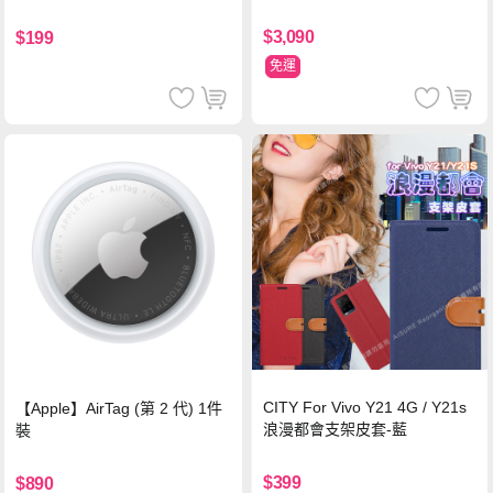
輸充電線(1.2M)黑色
$3,090
$199
免運
CITY For Vivo Y21 4G / Y21s
【Apple】AirTag (第 2 代) 1件
浪漫都會支架皮套-藍
裝
$399
$890