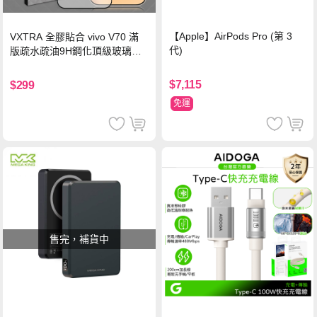
【Apple】AirPods Pro (第 3
VXTRA 全膠貼合 vivo V70 滿
代)
版疏水疏油9H鋼化頂級玻璃貼
保護貼(黑)
$7,115
$299
免運
售完，補貨中