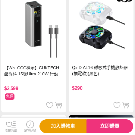
QinD AL16 磁吸式手機散熱器
【Wh+CCC標示】CUKTECH
(插電款)(黑色)
酷態科 15號Ultra 210W 行動電
源 20000mAh (PB200U) -灰色
$290
$2,599
免運
加入購物車
立即購買
收藏清單
瀏覽紀錄