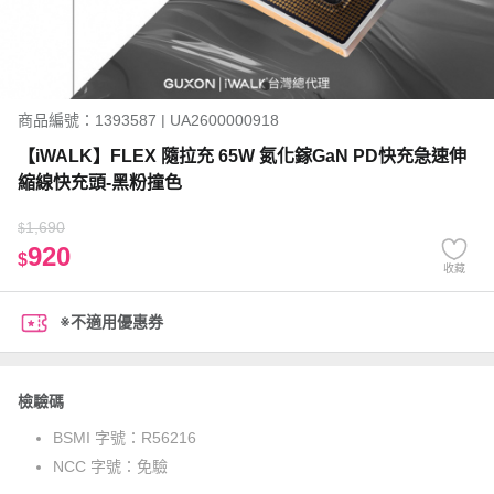
商品編號：1393587 | UA2600000918
【iWALK】FLEX 隨拉充 65W 氮化鎵GaN PD快充急速伸
縮線快充頭-黑粉撞色
1,690
$
920
$
收藏
※不適用優惠券
檢驗碼
BSMI 字號：
R56216
NCC 字號：
免驗