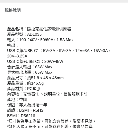
規格說明
產品名稱：隨拉充氮化鎵電源供應器
產品型號：ADL035
輸入：100-240V ~50/60Hz 1.5A Max
輸出：
USB-C線/USB-C1：5V⎓3A，9V⎓3A，12V⎓3A，15V⎓3A，
20V⎓3.25A
USB-C線+USB-C1：20W+45W
合計最大輸出：65W Max
最大輸出功率：65W Max
產品尺寸：約51.9 x 48 x 48mm
產品重量：約145.5g
產品材質：PC塑膠
內容物：充電器*1 、說明書*2、售後服務卡*2
產地：中國
保固：非人為損壞一年
認證：BSMI、RoHS
BSMI：R56216
*尺寸皆為手工測量，可能含有誤差，敬請多見諒。
*顏色因顯示器不同，可能存在色差，依實品為準。