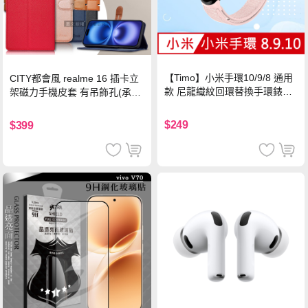
【Timo】小米手環10/9/8 通用
CITY都會風 realme 16 插卡立
款 尼龍織紋回環替換手環錶帶-
架磁力手機皮套 有吊飾孔(承諾
珍珠粉
黑)
$249
$399