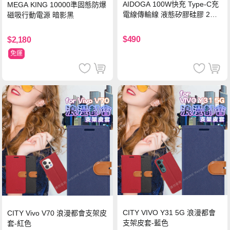
AIDOGA 100W快充 Type-C充
MEGA KING 10000準固態防爆
電線傳輸線 液態矽膠硅膠 2M
磁吸行動電源 暗影黑
支援iPhone17/安卓/手機/平板
$490
$2,180
免運
CITY VIVO Y31 5G 浪漫都會
CITY Vivo V70 浪漫都會支架皮
支架皮套-藍色
套-紅色