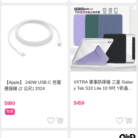
VXTRA 軍事防摔級 三星 Galax
【Apple】 240W USB-C 充電
y Tab S10 Lite 10.9吋 Y折晶透
連接線 (2 公尺) 2024
背蓋立架皮套 含筆槽(經典黑)
$459
$980
免運