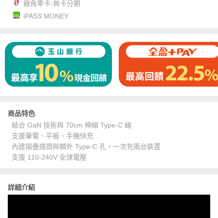
銀角零卡-無卡分期
iPASS MONEY
商品特色
結合 GaN 技術與 70cm 伸縮 Type-C 線
支援筆電、平板、手機快充
內建摺疊插頭與額外 Type-C 孔，一次充兩台裝置
支援 110-240V 全球電壓
詳細介紹