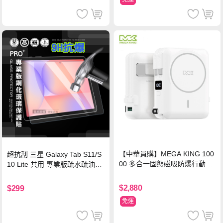
【中華員購】MEGA KING 100
超抗刮 三星 Galaxy Tab S11/S
00 多合一固態磁吸防爆行動電
10 Lite 共用 專業版疏水疏油9H
源 冰曜白
鋼化玻璃膜 平板玻璃貼
$2,880
$299
免運