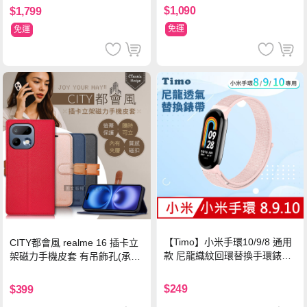
$1,090
$1,799
免運
免運
【Timo】小米手環10/9/8 通用
CITY都會風 realme 16 插卡立
款 尼龍織紋回環替換手環錶帶-
架磁力手機皮套 有吊飾孔(承諾
珍珠粉
黑)
$249
$399