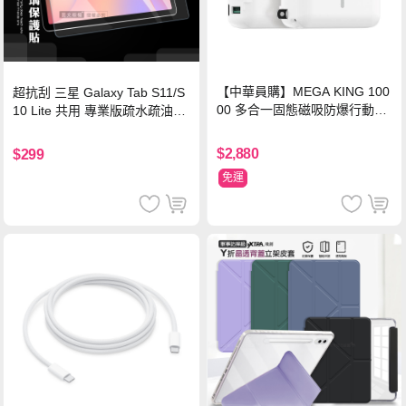
【中華員購】MEGA KING 100
超抗刮 三星 Galaxy Tab S11/S
00 多合一固態磁吸防爆行動電
10 Lite 共用 專業版疏水疏油9H
源 冰曜白
鋼化玻璃膜 平板玻璃貼
$2,880
$299
免運