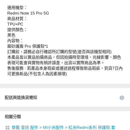
適用機型：
Redmi Note 15 Pro 5G
商品材質：
TPU+PC
提供顏色：
黑色
內容物：
磨砂護盾 Pro 保護殼*1
訂購前，請務必自行確認所訂購的型號(是否與該機型相同)
本產品皆以實品拍攝商品，但因拍攝時受環境、光線影響，顏色
表現可能會與實物有稍許誤差，出貨以實際商品為準。
售後服務 : 若產品本身瑕疵或運送過程導致新品瑕疵，到貨7日內
可更換新品(不包含人為因素損壞)
配送與退換貨需知
相關分類
穿戴 音訊 配件
>
MI小米配件
>
紅米Redmi系列 保護殼.套