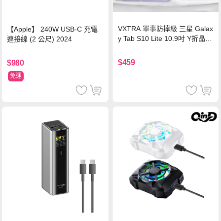
VXTRA 軍事防摔級 三星 Galax
【Apple】 240W USB-C 充電
y Tab S10 Lite 10.9吋 Y折晶透
連接線 (2 公尺) 2024
背蓋立架皮套 含筆槽(經典黑)
$459
$980
免運