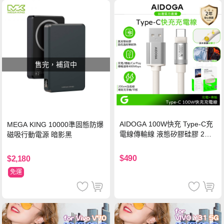
售完，補貨中
AIDOGA 100W快充 Type-C充
MEGA KING 10000準固態防爆
電線傳輸線 液態矽膠硅膠 2M
磁吸行動電源 暗影黑
支援iPhone17/安卓/手機/平板
$490
$2,180
免運