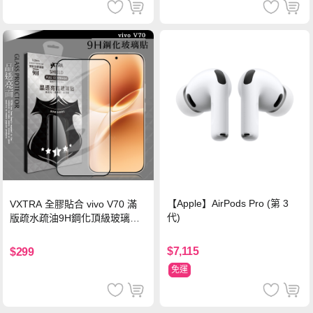
【Apple】AirPods Pro (第 3
VXTRA 全膠貼合 vivo V70 滿
代)
版疏水疏油9H鋼化頂級玻璃貼
保護貼(黑)
$7,115
$299
免運