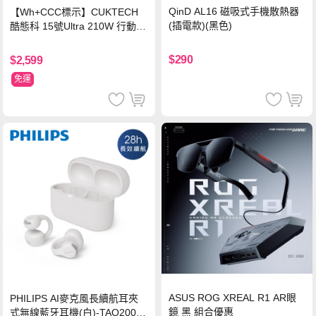
QinD AL16 磁吸式手機散熱器
【Wh+CCC標示】CUKTECH
(插電款)(黑色)
酷態科 15號Ultra 210W 行動電
源 20000mAh (PB200U) -灰色
$290
$2,599
免運
ASUS ROG XREAL R1 AR眼
PHILIPS AI麥克風長續航耳夾
鏡 黑 組合優惠
式無線藍牙耳機(白)-TAQ2000