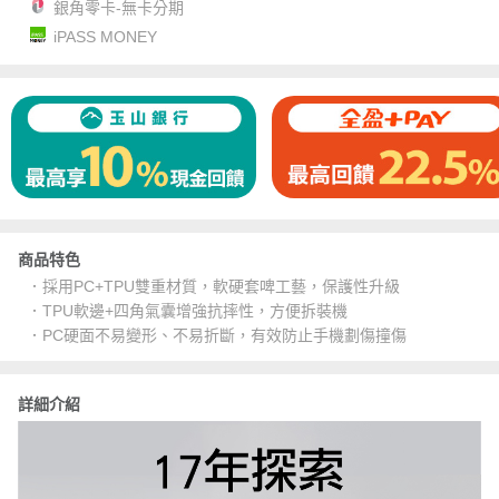
銀角零卡-無卡分期
iPASS MONEY
商品特色
．採用PC+TPU雙重材質，軟硬套啤工藝，保護性升級
．TPU軟邊+四角氣囊增強抗摔性，方便拆裝機
．PC硬面不易變形、不易折斷，有效防止手機劃傷撞傷
詳細介紹