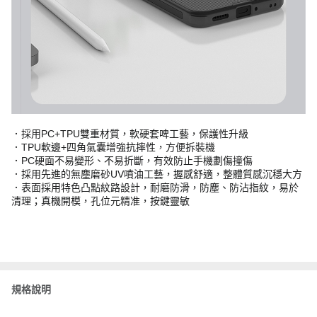
．採用PC+TPU雙重材質，軟硬套啤工藝，保護性升級
．TPU軟邊+四角氣囊增強抗摔性，方便拆裝機
．PC硬面不易變形、不易折斷，有效防止手機劃傷撞傷
．採用先進的無塵磨砂UV噴油工藝，握感舒適，整體質感沉穩大方
．表面採用特色凸點紋路設計，耐磨防滑，防塵、防沾指紋，易於
清理；真機開模，孔位元精准，按鍵靈敏
規格說明