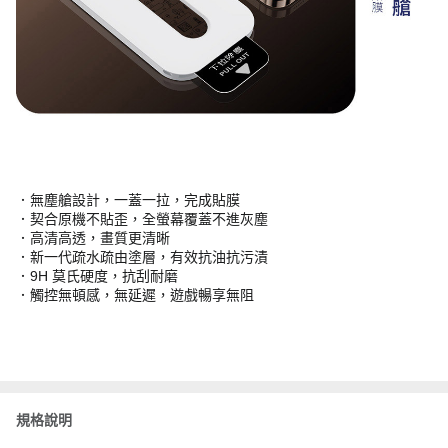
．無塵艙設計，一蓋一拉，完成貼膜
．契合原機不貼歪，全螢幕覆蓋不進灰塵
．高清高透，畫質更清晰
．新一代疏水疏由塗層，有效抗油抗污漬
．9H 莫氏硬度，抗刮耐磨
．觸控無頓感，無延遲，遊戲暢享無阻
規格說明