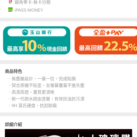
銀角零卡-無卡分期
iPASS MONEY
商品特色
．無塵艙設計，一蓋一拉，完成貼膜
．契合原機不貼歪，全螢幕覆蓋不進灰塵
．高清高透，畫質更清晰
．新一代疏水疏由塗層，有效抗油抗污漬
．9H 莫氏硬度，抗刮耐磨
詳細介紹