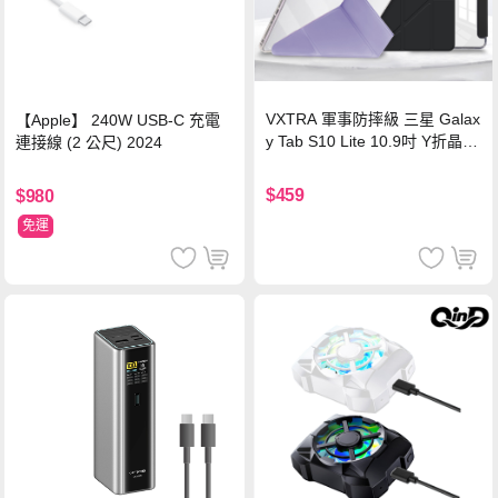
VXTRA 軍事防摔級 三星 Galax
【Apple】 240W USB-C 充電
y Tab S10 Lite 10.9吋 Y折晶透
連接線 (2 公尺) 2024
背蓋立架皮套 含筆槽(經典黑)
$459
$980
免運