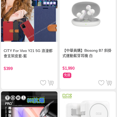
【中華員購】Biosong B7 斜掛
CITY For Vivo Y21 5G 浪漫都
式運動藍芽耳機 白
會支架皮套-藍
$1,990
$399
免運