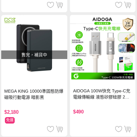
售完，補貨中
AIDOGA 100W快充 Type-C充
MEGA KING 10000準固態防爆
電線傳輸線 液態矽膠硅膠 2M
磁吸行動電源 暗影黑
支援iPhone17/安卓/手機/平板
$490
$2,180
免運