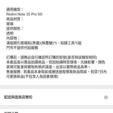
適用機型：
Redmi Note 15 Pro 5G
商品材質：
玻璃
提供顏色：
透明
內容物：
滿版鋼化玻璃貼(黑邊)(無塵艙)*1、貼膜工具*1組
門市不提供代貼服務
訂購前，請務必自行確認所訂購的型號(是否與該機型相同)
本產品皆以實品拍攝商品，但因拍攝時受環境、光線影響，顏色
表現可能會與實物有稍許誤差，出貨以實際商品為準。
售後服務 : 若產品本身瑕疵或運送過程導致新品瑕疵，到貨7日內
可更換新品(不包含人為因素損壞)
配送與退換貨需知