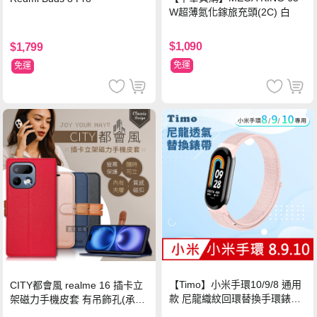
W超薄氮化鎵旅充頭(2C) 白
$1,090
$1,799
免運
免運
【Timo】小米手環10/9/8 通用
CITY都會風 realme 16 插卡立
款 尼龍織紋回環替換手環錶帶-
架磁力手機皮套 有吊飾孔(承諾
珍珠粉
黑)