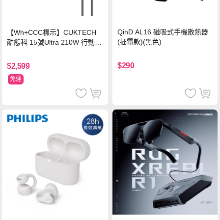
QinD AL16 磁吸式手機散熱器
【Wh+CCC標示】CUKTECH
(插電款)(黑色)
酷態科 15號Ultra 210W 行動電
源 20000mAh (PB200U) -灰色
$290
$2,599
免運