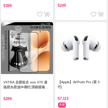
$249
$399
【Apple】AirPods Pro (第 3
VXTRA 全膠貼合 vivo V70 滿
代)
版疏水疏油9H鋼化頂級玻璃貼
保護貼(黑)
$7,115
$299
免運