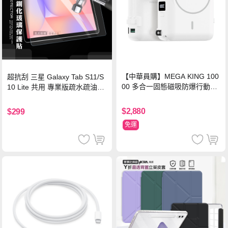
【中華員購】MEGA KING 100
超抗刮 三星 Galaxy Tab S11/S
00 多合一固態磁吸防爆行動電
10 Lite 共用 專業版疏水疏油9H
源 冰曜白
鋼化玻璃膜 平板玻璃貼
$2,880
$299
免運