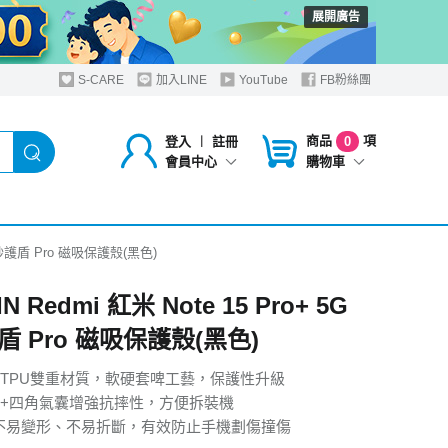
展開廣告
S-CARE
加入LINE
YouTube
FB粉絲團
商品
項
登入
︱
註冊
0
購物車
會員中心
G 磨砂護盾 Pro 磁吸保護殼(黑色)
IN Redmi 紅米 Note 15 Pro+ 5G
 Pro 磁吸保護殼(黑色)
+TPU雙重材質，軟硬套啤工藝，保護性升級
邊+四角氣囊增強抗摔性，方便拆裝機
不易變形、不易折斷，有效防止手機劃傷撞傷