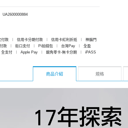
︱
UA2600000884
次付款
︱
信用卡分期付款
︱
信用卡紅利折抵
︱
神腦門
y付款
︱
街口支付
︱
Pi拍錢包
︱
台灣Pay
︱
全盈
全支付
︱
Apple Pay
︱
銀角零卡-無卡分期
︱
iPASS
商品介紹
規格