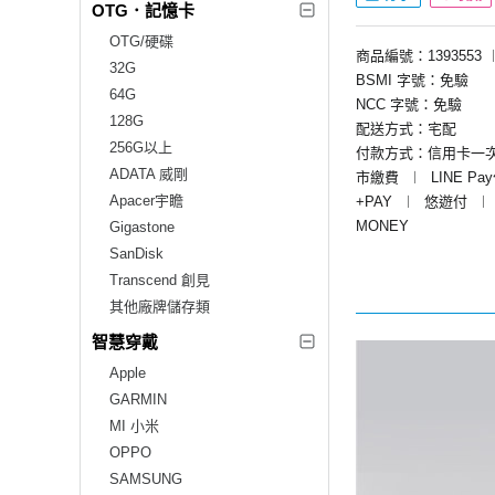
OTG．記憶卡
OTG/硬碟
商品編號：1393553
32G
BSMI 字號：免驗
64G
NCC 字號：免驗
128G
配送方式：宅配
256G以上
付款方式：信用卡一
ADATA 威剛
市繳費
︱
LINE Pa
Apacer宇瞻
+PAY
︱
悠遊付
︱
MONEY
Gigastone
SanDisk
Transcend 創見
其他廠牌儲存類
智慧穿戴
Apple
GARMIN
MI 小米
OPPO
SAMSUNG