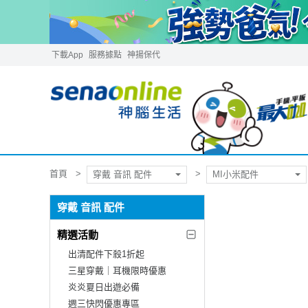
下載App
服務據點
神揚保代
首頁
穿戴 音訊 配件
MI小米配件
穿戴 音訊 配件
精選活動
出清配件下殺1折起
三星穿戴｜耳機限時優惠
炎炎夏日出遊必備
週三快閃優惠專區