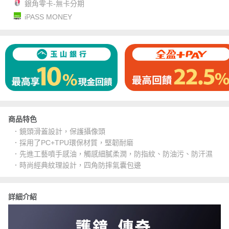
銀角零卡-無卡分期
iPASS MONEY
商品特色
．鏡頭滑蓋設計，保護攝像頭
．採用了PC+TPU環保材質，堅韌耐磨
．先進工藝噴手感油，觸感細膩柔潤，防指紋、防油污、防汗濕
．時尚經典紋理設計，四角防摔氣囊包邊
詳細介紹