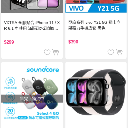
亞麻系列 vivo Y21 5G 插卡立
VXTRA 全膠貼合 iPhone 11 / X
架磁力手機皮套 黑色
R 6.1吋 共用 滿版疏水疏油9H
鋼化頂級玻璃膜(黑)
$390
$299
售完，補貨中