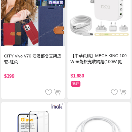
【中華員購】MEGA KING 100
CITY Vivo V70 浪漫都會支架皮
W 全能旅充收納組(100W 氮化
套-紅色
鎵旅充頭 +100W高速充電線附
萬國轉接器)
$1,680
$399
免運