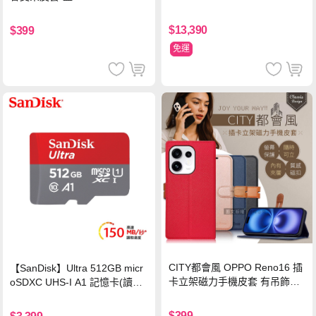
$13,390
$399
免運
CITY都會風 OPPO Reno16 插
【SanDisk】Ultra 512GB micr
卡立架磁力手機皮套 有吊飾孔
oSDXC UHS-I A1 記憶卡(讀取
(奢華紅)
達150MB/s)
$399