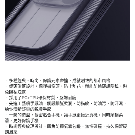
．多種經典、時尚、保護元素碰撞，成就別致的都市風格
．鏡頭滑蓋設計，保護攝像頭，防止刮花，還能防偷窺護隱私，避
免隱私洩露
．採用了PC+TPU環保材質，堅韌耐磨
．先進工藝噴手感油，觸感細膩柔潤，防指紋、防油污、防汗濕，
給你清新舒爽的親膚手感
．一體的造型，緊密貼合手機，讓手感更接近真機，同時順暢柔
滑，更好保護手機
．時尚經典紋理設計，四角防摔氣囊包邊，無懼碰撞，持久保留硬
朗風采