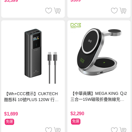
$3,399
【中華員購】MEGA KING Ｑi2
【Wh+CCC標示】CUKTECH
三合一15W磁吸折疊無線充電
酷態科 10號PLUS 120W 行動
支架 黑
電源 15000mAh (PB150P)-黑
色
$2,290
$1,699
免運
免運