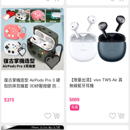
【限量出清】vivo TWS Air 真
復古掌機造型 AirPods Pro 3 硬
無線藍牙耳機
殼防摔耳機套 3D紓壓按鍵 防開
鎖扣 附心形掛勾(懷舊灰)
$699
$370
免運