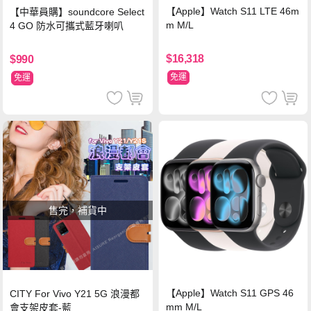
【Apple】Watch S11 LTE 46m
【中華員購】soundcore Select
m M/L
4 GO 防水可攜式藍牙喇叭
$16,318
$990
免運
免運
售完，補貨中
【Apple】Watch S11 GPS 46
CITY For Vivo Y21 5G 浪漫都
mm M/L
會支架皮套-藍