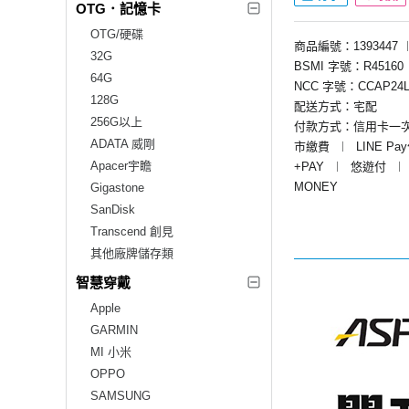
OTG．記憶卡
OTG/硬碟
商品編號：1393447
32G
BSMI 字號：R45160
64G
NCC 字號：CCAP24L
128G
配送方式：宅配
256G以上
付款方式：信用卡一
ADATA 威剛
市繳費
︱
LINE Pa
Apacer宇瞻
+PAY
︱
悠遊付
︱
MONEY
Gigastone
SanDisk
Transcend 創見
其他廠牌儲存類
智慧穿戴
Apple
GARMIN
MI 小米
OPPO
SAMSUNG