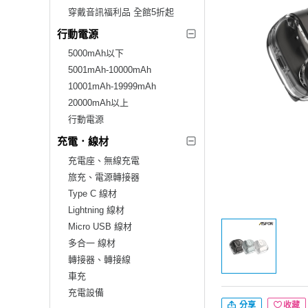
穿戴音訊福利品 全館5折起
行動電源
5000mAh以下
5001mAh-10000mAh
10001mAh-19999mAh
20000mAh以上
行動電源
充電．線材
充電座、無線充電
旅充、電源轉接器
Type C 線材
Lightning 線材
Micro USB 線材
多合一 線材
轉接器、轉接線
車充
充電設備
分享
收藏