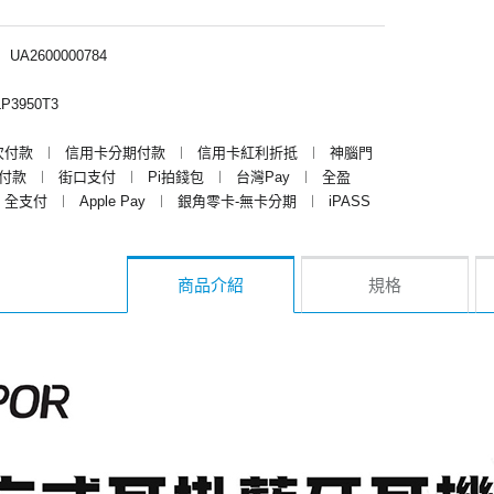
︱
UA2600000784
P3950T3
次付款
︱
信用卡分期付款
︱
信用卡紅利折抵
︱
神腦門
y付款
︱
街口支付
︱
Pi拍錢包
︱
台灣Pay
︱
全盈
全支付
︱
Apple Pay
︱
銀角零卡-無卡分期
︱
iPASS
商品介紹
規格