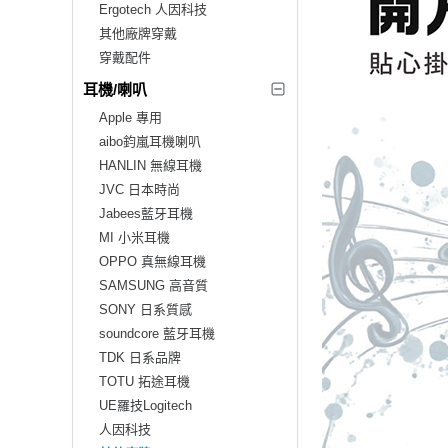
Ergotech 人因科技
其他廠牌穿戴
穿戴配件
耳機/喇叭
Apple 專用
aibo鈞嵐耳機喇叭
HANLIN 無線耳機
JVC 日本時尚
Jabees藍牙耳機
MI 小米耳機
OPPO 真無線耳機
SAMSUNG 高音質
SONY 日系質感
soundcore 藍牙耳機
TDK 日系品牌
TOTU 拓途耳機
UE羅技Logitech
人因科技