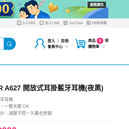
展開廣告
S-CARE
加入LINE
YouTube
FB粉絲團
商品
項
登入
︱
註冊
0
購物車
會員中心
R A627 開放式耳掛藍牙耳機(夜黑)
牙耳機
，一整天都 OK
計｜減壓不悶，久戴也舒服