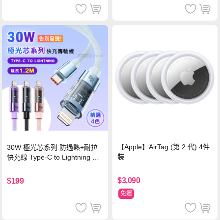
【Apple】AirTag (第 2 代) 4件
30W 極光芯系列 防過熱+耐拉
裝
快充線 Type-C to Lightning 傳
輸充電線(1.2M)黑色
$3,090
$199
免運