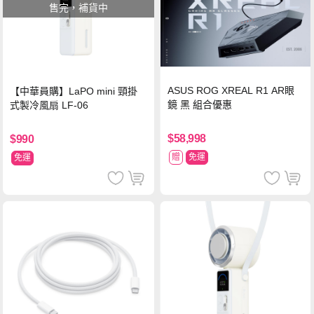
售完，補貨中
ASUS ROG XREAL R1 AR眼
【中華員購】LaPO mini 頸掛
鏡 黑 組合優惠
式製冷風扇 LF-06
$58,998
$990
贈
免運
免運