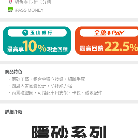
銀角零卡-無卡分期
iPASS MONEY
商品特色
．磨砂工藝，鋁合金獨立按鍵，細膩手感
．四周內置氣囊設計，防摔能力強
．內置磁鐵圈，可搭配車用支架、卡包、磁吸配件
詳細介紹