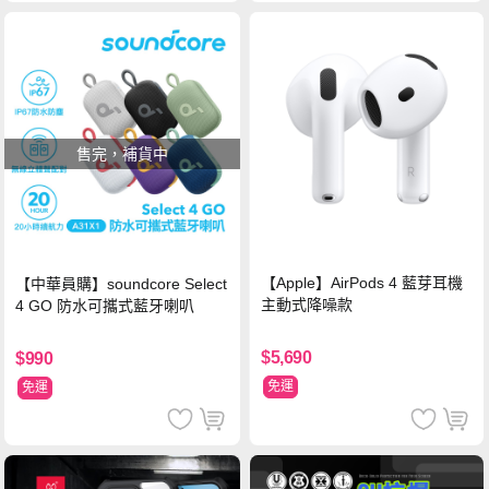
售完，補貨中
【Apple】AirPods 4 藍芽耳機
【中華員購】soundcore Select
主動式降噪款
4 GO 防水可攜式藍牙喇叭
$5,690
$990
免運
免運