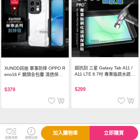
超抗刮 三星 Galaxy Tab A11 /
XUNDD訊迪 軍事防摔 OPPO R
A11 LTE 8.7吋 專業版疏水疏油
eno16 F 鏡頭全包覆 清透保護
9H鋼化玻璃膜 平板玻璃貼
殼 手機殼(夜幕黑)
$299
$379
加入購物車
立即購買
收藏清單
瀏覽紀錄