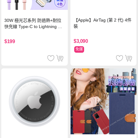
【Apple】AirTag (第 2 代) 4件
30W 極光芯系列 防過熱+耐拉
裝
快充線 Type-C to Lightning 傳
輸充電線(1.2M)黑色
$3,090
$199
免運