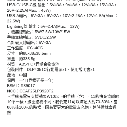
USB-C/USB-C線 輸出：5V⎓3A，9V⎓3A，12V⎓3A，15V⎓3A，
20V⎓2.25A(Max.：45W)
USB-A輸出：5V⎓3A，9V⎓2A，10V⎓2.25A，12V⎓1.5A(Max.：
22.5W)
Lightning線 輸出：5V⎓2.4A(Max.：12W)
手機無線輸出：5W/7.5W/10W/15W
手錶無線輸出：5VDC/2.5W
合計最大總輸出：5V⎓3A
工作溫度：0℃~40℃
尺寸：約88x88x38.5mm
重量：約335.5g
材質：ABS/PC+鋰聚合物電池
包裝附件：DLP4351C行動電源x1、使用說明書x1
產地：中國
保固：一年(登錄延長一年)
BSMI：R39017
NCC：CCAP25LP3920T2
＊手錶充電只支援蘋果W10以下的手錶（含），11的快充協議跟
10不一樣，線圈結構不同，我們充11可以滿足大約70-80%，當
80%往100%的時候，因為要更大的電量去充飽，這時候就會過
熱