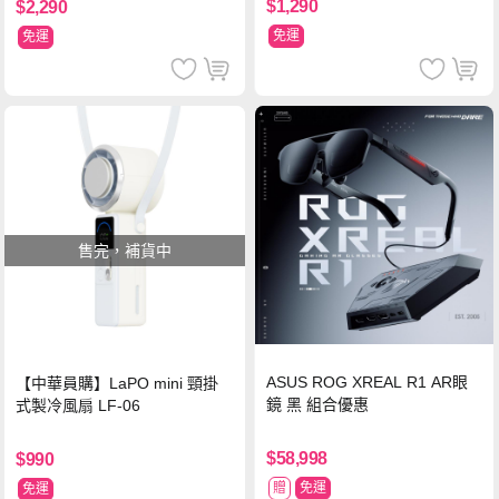
$1,290
$2,290
免運
免運
售完，補貨中
ASUS ROG XREAL R1 AR眼
【中華員購】LaPO mini 頸掛
鏡 黑 組合優惠
式製冷風扇 LF-06
$58,998
$990
贈
免運
免運