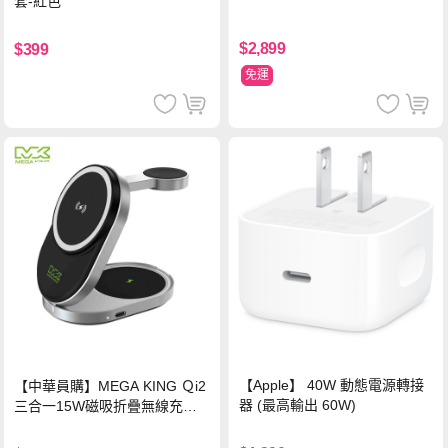
套-紅色
$2,899
$399
免運
【Apple】 40W 動態電源轉接
【中華員購】MEGA KING Ｑi2
器 (最高輸出 60W)
三合一15W磁吸折疊無線充電
支架 黑