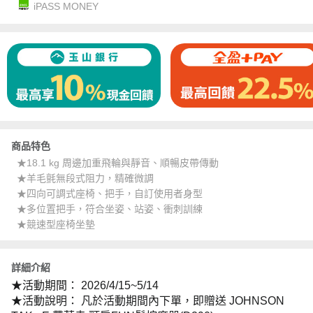
iPASS MONEY
商品特色
★18.1 kg 周邊加重飛輪與靜音、順暢皮帶傳動
★羊毛氈無段式阻力，精確微調
★四向可調式座椅、把手，自訂使用者身型
★多位置把手，符合坐姿、站姿、衝刺訓練
★競速型座椅坐墊
詳細介紹
★活動期間：
2026/4/15~5/14
★活動說明：
凡於活動期間內下單，即贈送
JOHNSON