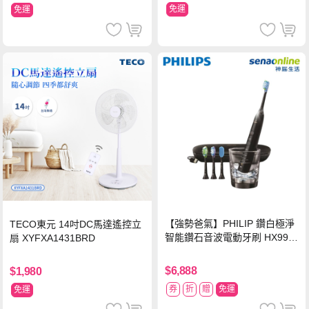
免運
免運
【強勢爸氣】PHILIP 鑽白極淨
TECO東元 14吋DC馬達遙控立
智能鑽石音波電動牙刷 HX992
扇 XYFXA1431BRD
4【贈亮白刷頭】
$6,888
$1,980
券
折
贈
免運
免運