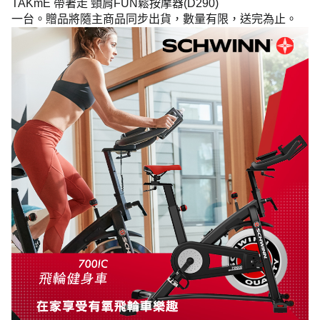
TAKmE
帶著走
頸肩
FUN
鬆按摩器
(D290)
一台。贈品將隨主商品同步出貨，數量有限，送完為止。