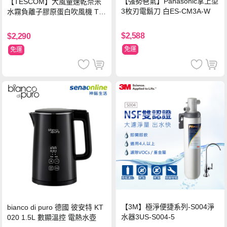
【強勢爸氣】Panasonic掌上型
【TESCOM】大風量速乾奈米
3枚刃電鬍刀 白ES-CM3A-W
水霧負離子膠原蛋白吹風機 TC
D3000TW 桃紅色 TCD-3000T
W
$2,588
$2,290
免運
免運
【3M】極淨便捷系列-S004淨
bianco di puro 德國 彼安特 KT
水器3US-S004-5
020 1.5L 數顯溫控 電熱水壺