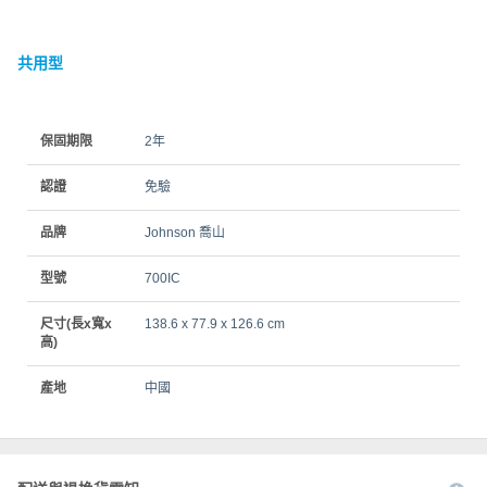
共用型
保固期限
2年
認證
免驗
品牌
Johnson 喬山
型號
700IC
尺寸(長x寬x
138.6 x 77.9 x 126.6 cm
高)
產地
中國