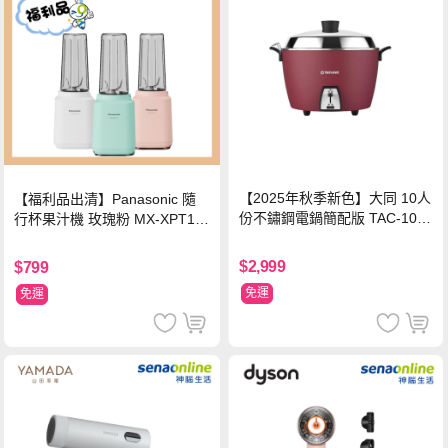
【2025年秋季新色】大同 10人
【福利品出清】Panasonic 隨
份不鏽鋼電鍋簡配版 TAC-10L-
行杯果汁機 玫瑰粉 MX-XPT10
MCRL 莓果紅
3-P
$2,999
$799
免運
免運