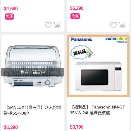
$6,390
$1,680
免運
免運
售完，補貨中
【福利品】 Panasonic NN-GT
【SANLUX台灣三洋】八人份烘
35NW 24L燒烤微波爐
碗機SSK-08P
$3,790
$1,390