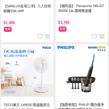
【福利品】 Panasonic NN-GT
【SANLUX台灣三洋】八人份烘
35NW 24L燒烤微波爐
碗機SSK-08P
$3,790
$1,390
免運
免運
【強勢爸氣】PHILIP 鑽白極淨
TECO東元 14吋DC馬達遙控立