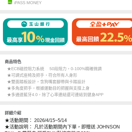
iPASS MONEY
商品特色
★ECB磁控阻力系統 50段阻力，0-100%精確微調
★可調式座椅及把手，符合所有人身形
★雙面踏板設計，含狗嘴套腳帶與卡踏設計
★多角度把手，根據運動目的把握與支撐上身
★多通道藍牙4.0，除了心率連結還可連結到健身APP
詳細介紹
★活動期間：
2026/4/15~5/14
★活動說明：
凡於活動期間內下單，即贈送
JOHNSON