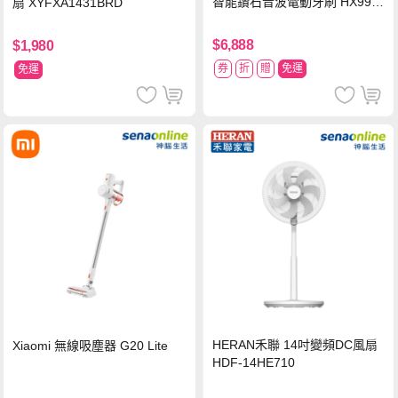
智能鑽石音波電動牙刷 HX992
扇 XYFXA1431BRD
4【贈亮白刷頭】
$6,888
$1,980
券
折
贈
免運
免運
HERAN禾聯 14吋變頻DC風扇
Xiaomi 無線吸塵器 G20 Lite
HDF-14HE710