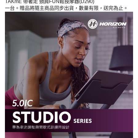
TAKmE
帶著走
頸肩
FUN
鬆按摩器
(D290)
一台。贈品將隨主商品同步出貨，數量有限，送完為止。