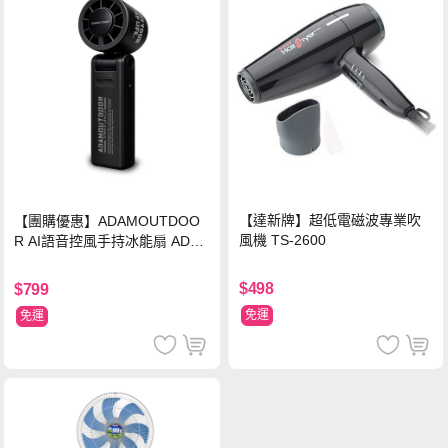
【達新牌】超低電磁波專業吹
【團購優惠】ADAMOUTDOO
風機 TS-2600
R AI語音控風手持冰能扇 ADFN
-HTF520AI
$498
$799
免運
免運