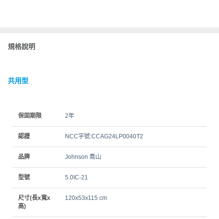
規格說明
共用型
保固期限
2年
認證
NCC字號:CCAG24LP0040T2
品牌
Johnson 喬山
型號
5.0IC-21
尺寸(長x寬x
120x53x115 cm
高)