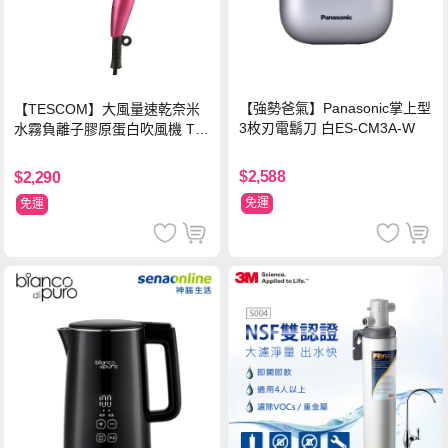
【強勢爸氣】Panasonic掌上型
【TESCOM】大風量速乾奈米
3枚刃電鬍刀 白ES-CM3A-W
水霧負離子膠原蛋白吹風機 TC
D3000TW 桃紅色 TCD-3000T
W
$2,588
$2,290
免運
免運