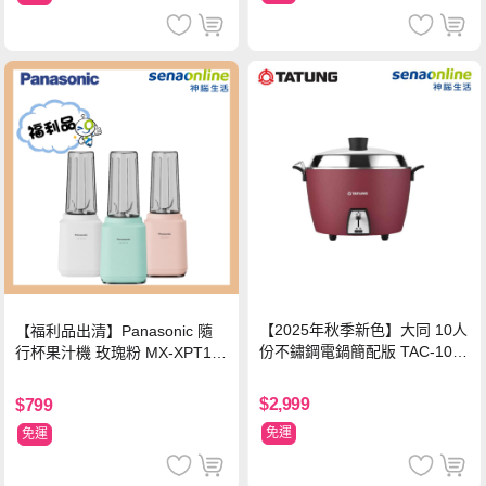
【2025年秋季新色】大同 10人
【福利品出清】Panasonic 隨
份不鏽鋼電鍋簡配版 TAC-10L-
行杯果汁機 玫瑰粉 MX-XPT10
MCRL 莓果紅
3-P
$2,999
$799
免運
免運