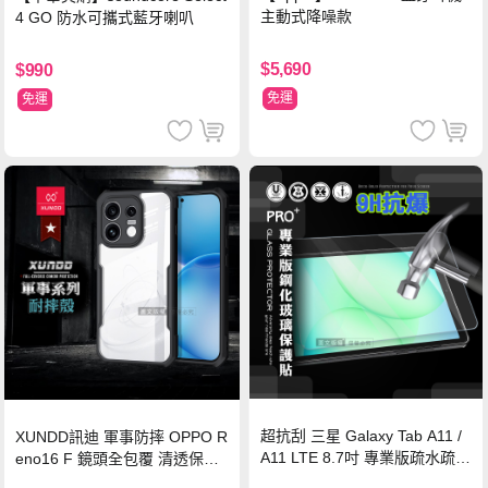
主動式降噪款
4 GO 防水可攜式藍牙喇叭
$5,690
$990
免運
免運
超抗刮 三星 Galaxy Tab A11 /
XUNDD訊迪 軍事防摔 OPPO R
A11 LTE 8.7吋 專業版疏水疏油
eno16 F 鏡頭全包覆 清透保護
9H鋼化玻璃膜 平板玻璃貼
殼 手機殼(夜幕黑)