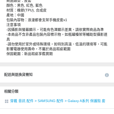
商品類型：皮套
顏色：黑色, 紅色, 藍色
材質：橡膠(TPU), 合成皮
產地：中國
包裝內容物：浪漫都會支架手機皮套x1
注意事項
-因攝影與螢幕顯示，可能有色澤顯示差異，請依實際商品為準
-本商品不含非產品包裝內容標示物，如瓶罐檯架等輔助型攝影道
具
-請勿使用於室外或特殊環境，如特別高溫、低溫的環境等，可能
影響電器使用壽命，不屬於商品瑕疵範圍
保固範圍：新品瑕疵享鑑賞期
配送與退換貨需知
相關分類
穿戴 音訊 配件
>
SAMSUNG 配件
>
Galaxy A系列 保護殼.套