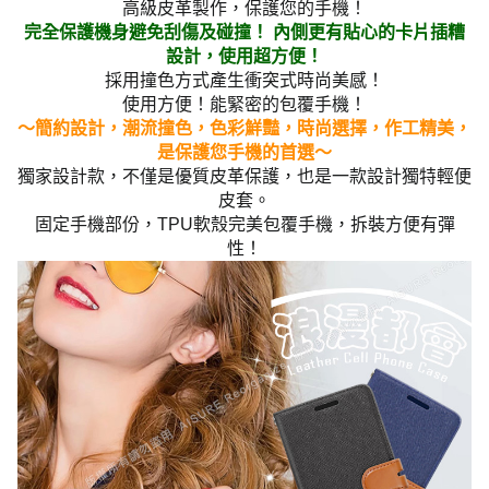
高級皮革製作，保護您的手機！
完全保護機身避免刮傷及碰撞！ 內側更有貼心的卡片插糟
設計，使用超方便！
採用撞色方式產生衝突式時尚美感！
使用方便！能緊密的包覆手機！
～簡約設計，潮流撞色，色彩鮮豔，時尚選擇，作工精美，
是保護您手機的首選～
獨家設計款，不僅是優質皮革保護，也是一款設計獨特輕便
皮套。
固定手機部份，TPU軟殼完美包覆手機，拆裝方便有彈
性！