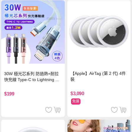
【Apple】AirTag (第 2 代) 4件
30W 極光芯系列 防過熱+耐拉
裝
快充線 Type-C to Lightning 傳
輸充電線(1.2M)黑色
$3,090
$199
免運