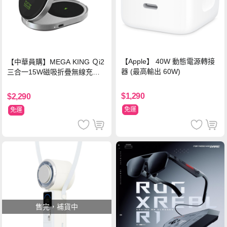
【Apple】 40W 動態電源轉接
【中華員購】MEGA KING Ｑi2
器 (最高輸出 60W)
三合一15W磁吸折疊無線充電
支架 黑
$1,290
$2,290
免運
免運
售完，補貨中