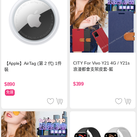
CITY For Vivo Y21 4G / Y21s
【Apple】AirTag (第 2 代) 1件
浪漫都會支架皮套-藍
裝
$399
$890
免運