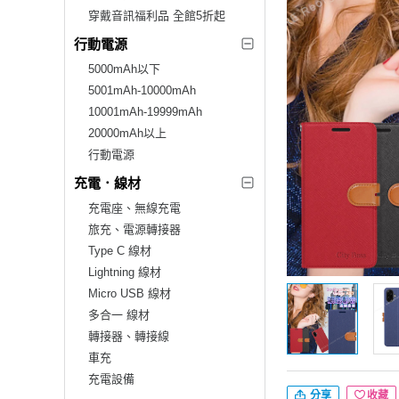
穿戴音訊福利品 全館5折起
行動電源
5000mAh以下
5001mAh-10000mAh
10001mAh-19999mAh
20000mAh以上
行動電源
充電．線材
充電座、無線充電
旅充、電源轉接器
Type C 線材
Lightning 線材
Micro USB 線材
多合一 線材
轉接器、轉接線
車充
充電設備
分享
收藏