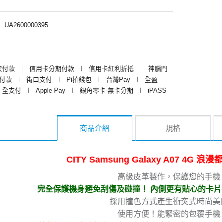
︱
UA2600000395
次付款
︱
信用卡分期付款
︱
信用卡紅利折抵
︱
神腦門
y付款
︱
街口支付
︱
Pi拍錢包
︱
台灣Pay
︱
全盈
全支付
︱
Apple Pay
︱
銀角零卡-無卡分期
︱
iPASS
商品介紹
規格
CITY Samsung Galaxy A07 4G 
高級皮革製作，保護您的手機
完全保護機身避免刮傷及碰撞！ 內側更有貼心的卡
採用撞色方式產生衝突式時尚美
使用方便！能緊密的包覆手機