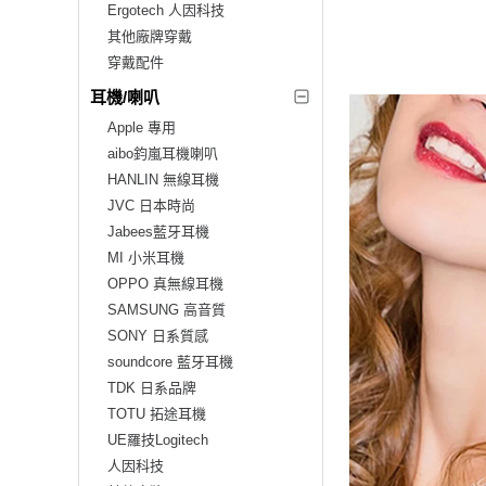
Ergotech 人因科技
其他廠牌穿戴
穿戴配件
耳機/喇叭
Apple 專用
aibo鈞嵐耳機喇叭
HANLIN 無線耳機
JVC 日本時尚
Jabees藍牙耳機
MI 小米耳機
OPPO 真無線耳機
SAMSUNG 高音質
SONY 日系質感
soundcore 藍牙耳機
TDK 日系品牌
TOTU 拓途耳機
UE羅技Logitech
人因科技