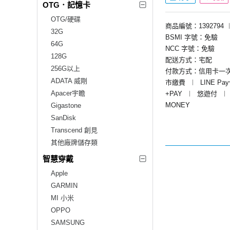
OTG．記憶卡
OTG/硬碟
商品編號：1392794
32G
BSMI 字號：免驗
64G
NCC 字號：免驗
128G
配送方式：宅配
256G以上
付款方式：信用卡一
ADATA 威剛
市繳費
︱
LINE Pa
Apacer宇瞻
+PAY
︱
悠遊付
︱
MONEY
Gigastone
SanDisk
Transcend 創見
其他廠牌儲存類
智慧穿戴
Apple
GARMIN
MI 小米
OPPO
SAMSUNG