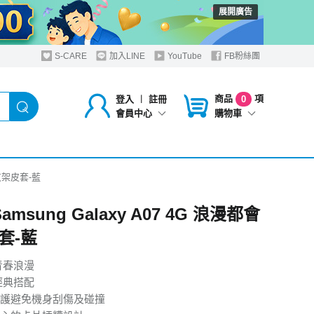
展開廣告
S-CARE
加入LINE
YouTube
FB粉絲團
商品
項
登入
︱
註冊
0
購物車
會員中心
都會支架皮套-藍
Samsung Galaxy A07 4G 浪漫都會
套-藍
青春浪漫
經典搭配
護避免機身刮傷及碰撞