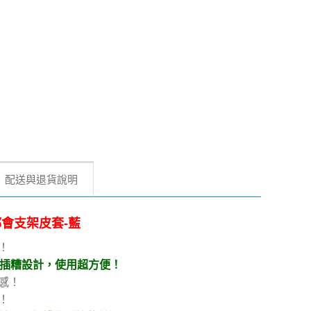
配送與退貨說明
浪漫都會支架皮套-藍
！
片插糟設計，使用超方便！
感！
！