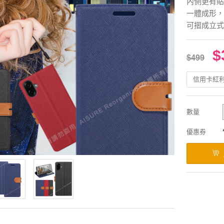
內側更有貼
一體成形，
可摺成立式
$
$499
信用卡紅
數量
優惠券