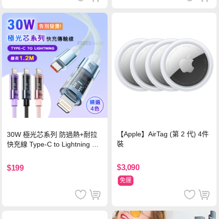
【Apple】AirTag (第 2 代) 4件
30W 極光芯系列 防過熱+耐拉
裝
快充線 Type-C to Lightning 傳
輸充電線(1.2M)黑色
$3,090
$199
免運