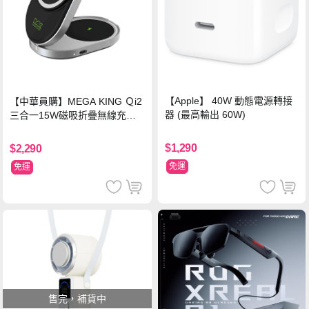
【Apple】 40W 動態電源轉接
【中華員購】MEGA KING Ｑi2
器 (最高輸出 60W)
三合一15W磁吸折疊無線充電
支架 黑
$1,290
$2,290
免運
免運
售完，補貨中