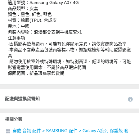
適用型號：Samsung Galaxy A07 4G
商品類型：皮套
顏色：黑色, 紅色, 藍色
材質：橡膠(TPU), 合成皮
產地：中國
包裝內容物：浪漫都會支架手機皮套x1
注意事項
-因攝影與螢幕顯示，可能有色澤顯示差異，請依實際商品為準
-本商品不含非產品包裝內容標示物，如瓶罐檯架等輔助型攝影道
具
-請勿使用於室外或特殊環境，如特別高溫、低溫的環境等，可能
影響電器使用壽命，不屬於商品瑕疵範圍
保固範圍：新品瑕疵享鑑賞期
配送與退換貨需知
相關分類
穿戴 音訊 配件
>
SAMSUNG 配件
>
Galaxy A系列 保護殼.套