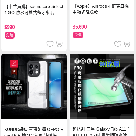
【Apple】AirPods 4 藍芽耳機
【中華員購】soundcore Select
主動式降噪款
4 GO 防水可攜式藍牙喇叭
$5,690
$990
免運
免運
超抗刮 三星 Galaxy Tab A11 /
XUNDD訊迪 軍事防摔 OPPO R
A11 LTE 8.7吋 專業版疏水疏油
eno16 F 鏡頭全包覆 清透保護