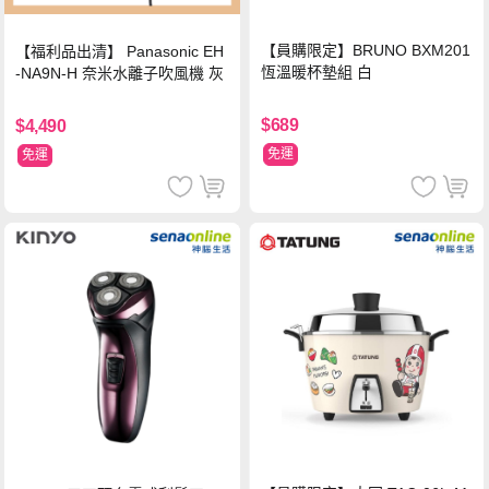
【員購限定】BRUNO BXM201
【福利品出清】 Panasonic EH
恆溫暖杯墊組 白
-NA9N-H 奈米水離子吹風機 灰
$689
$4,490
免運
免運