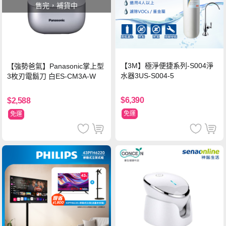
售完，補貨中
【3M】極淨便捷系列-S004淨
【強勢爸氣】Panasonic掌上型
水器3US-S004-5
3枚刃電鬍刀 白ES-CM3A-W
$6,390
$2,588
免運
免運