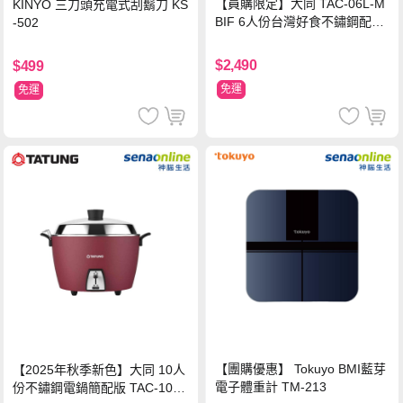
【員購限定】大同 TAC-06L-M
KINYO 三刀頭充電式刮鬍刀 KS
BIF 6人份台灣好食不鏽鋼配件
-502
電鍋
$2,490
$499
免運
免運
【團購優惠】 Tokuyo BMI藍芽
【2025年秋季新色】大同 10人
電子體重計 TM-213
份不鏽鋼電鍋簡配版 TAC-10L-