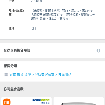
型號
JP-4000
尺寸(長x寬x
（未傾躺、腿部收納時）寬85 × 深141 × 高124 cm
高)
含遙控器支架時寬度87 cm（完全傾躺、腿部最大伸
展時）寬85 × 深212 × 高73 cm
產地
日本
配送與退換貨需知
相關分類
家電 影音 清淨
>
健康美容家電
>
按摩用品
你可能會喜歡