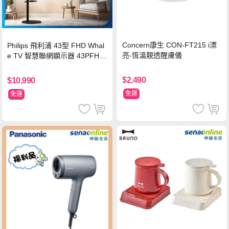
Concern康生 CON-FT215 i漂
Philips 飛利浦 43型 FHD Whal
亮-恆溫靚透醒膚儀
e TV 智慧聯網顯示器 43PFH6
220 ★立架組合(含立架安裝)
$2,490
$10,990
免運
免運