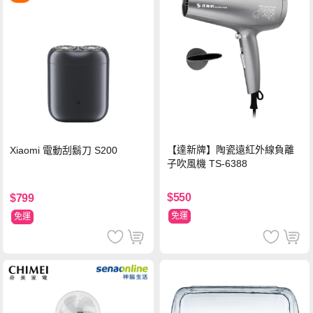
【達新牌】陶瓷遠紅外線負離
Xiaomi 電動刮鬍刀 S200
子吹風機 TS-6388
$550
$799
免運
免運