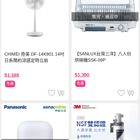
售完，補貨中
【SANLUX台灣三洋】八人份
CHIMEI 奇美 DF-14K801 14吋
烘碗機SSK-08P
日系簡約涼感定時立扇
$1,390
$1,188
免運
免運