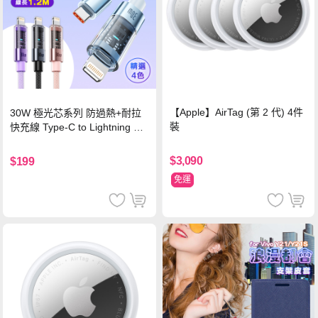
【Apple】AirTag (第 2 代) 4件
30W 極光芯系列 防過熱+耐拉
裝
快充線 Type-C to Lightning 傳
輸充電線(1.2M)黑色
$3,090
$199
免運