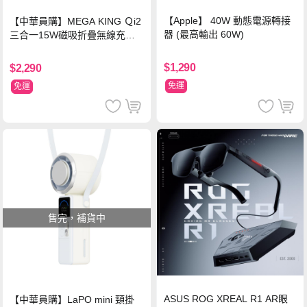
【Apple】 40W 動態電源轉接
【中華員購】MEGA KING Ｑi2
器 (最高輸出 60W)
三合一15W磁吸折疊無線充電
支架 黑
$1,290
$2,290
免運
免運
售完，補貨中
ASUS ROG XREAL R1 AR眼
【中華員購】LaPO mini 頸掛