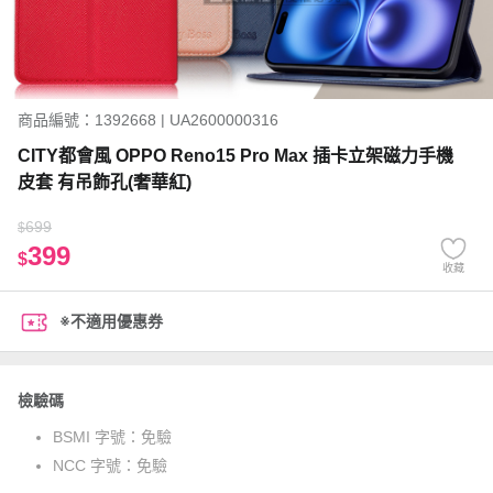
商品編號：1392668 | UA2600000316
CITY都會風 OPPO Reno15 Pro Max 插卡立架磁力手機
皮套 有吊飾孔(奢華紅)
699
$
399
$
收藏
※不適用優惠券
檢驗碼
BSMI 字號：
免驗
NCC 字號：
免驗