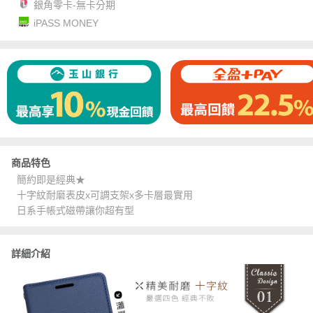
銀角零卡-無卡分期
iPASS MONEY
商品特色
簡約即是經典★
十字紋耐磨表皮x可調支架x多卡層最實用
日系手帳式磁帶讓你超有型
詳細介紹