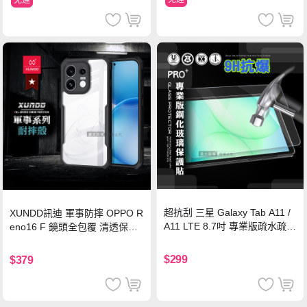
免運
超抗刮 三星 Galaxy Tab A11 /
XUNDD訊迪 軍事防摔 OPPO R
A11 LTE 8.7吋 專業版疏水疏油
eno16 F 鏡頭全包覆 清透保護
9H鋼化玻璃膜 平板玻璃貼
殼 手機殼(夜幕黑)
$299
$379