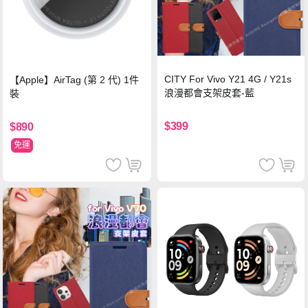
CITY For Vivo Y21 4G / Y21s
【Apple】AirTag (第 2 代) 1件
浪漫都會支架皮套-藍
裝
$399
$890
免運