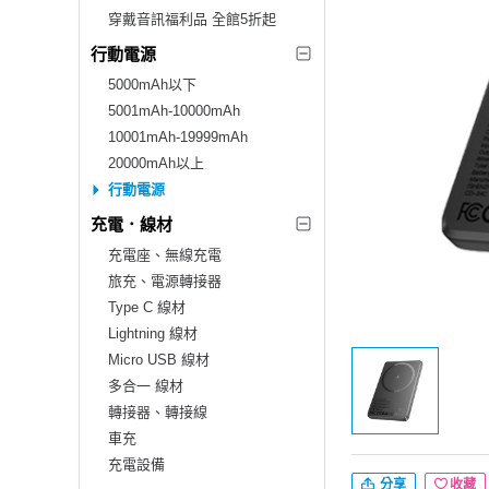
穿戴音訊福利品 全館5折起
行動電源
5000mAh以下
5001mAh-10000mAh
10001mAh-19999mAh
20000mAh以上
行動電源
充電．線材
充電座、無線充電
旅充、電源轉接器
Type C 線材
Lightning 線材
Micro USB 線材
多合一 線材
轉接器、轉接線
車充
充電設備
分享
收藏