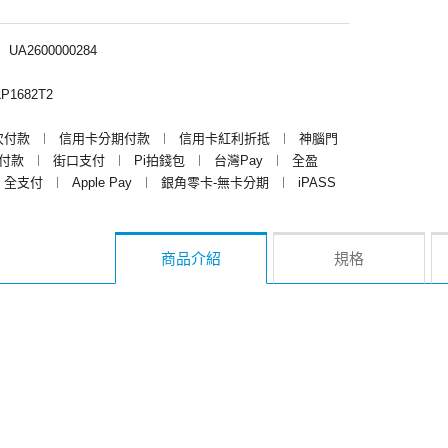
︱
UA2600000284
P1682T2
次付款
︱
信用卡分期付款
︱
信用卡紅利折抵
︱
神腦門
y付款
︱
街口支付
︱
Pi拍錢包
︱
台灣Pay
︱
全盈
全支付
︱
Apple Pay
︱
銀角零卡-無卡分期
︱
iPASS
商品介紹
規格