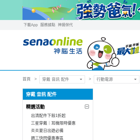
下載App
服務據點
神揚保代
首頁
穿戴 音訊 配件
行動電源
穿戴 音訊 配件
精選活動
出清配件下殺1折起
三星穿戴｜耳機限時優惠
炎炎夏日出遊必備
週三快閃優惠專區