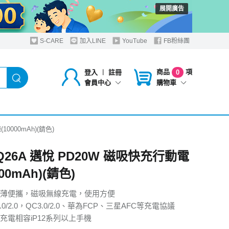
展開廣告
S-CARE
加入LINE
YouTube
FB粉絲團
商品
項
登入
︱
註冊
0
購物車
會員中心
10000mAh)(錆色)
 Q26A 邁悅 PD20W 磁吸快充行動電
00mAh)(錆色)
薄便攜，磁吸無線充電，使用方便
0/2.0，QC3.0/2.0、華為FCP、三星AFC等充電協議
充電相容iP12系列以上手機