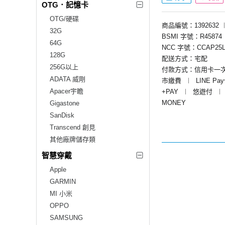
OTG．記憶卡
OTG/硬碟
商品編號：1392632
32G
BSMI 字號：R45874
64G
NCC 字號：CCAP25L
128G
配送方式：宅配
256G以上
付款方式：信用卡一
ADATA 威剛
市繳費
︱
LINE Pa
Apacer宇瞻
+PAY
︱
悠遊付
︱
MONEY
Gigastone
SanDisk
Transcend 創見
其他廠牌儲存類
智慧穿戴
Apple
GARMIN
MI 小米
OPPO
SAMSUNG