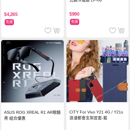
式製冷風扇 LF-06
$990
$4,265
免運
免運
CITY For Vivo Y21 4G / Y21s
ASUS ROG XREAL R1 AR眼鏡
浪漫都會支架皮套-藍
黑 組合優惠