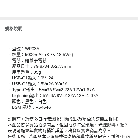
規格說明
．型號：WP035
．容量：5000mAh (3.7V 18.5Wh)
．電芯：鋰離子電芯
．產品尺寸：79.8x34.3x27.3mm
．產品淨重：99g
．USB-C1輸入：9V=2A
．USB-C2輸入：5V=2A 9V=2A
．Type-C輸出：5V=3A 9V=2.22A 12V=1.67A
．Lightning輸出：5V=3A 9V=2.22A 12V=1.67A
．顏色：黑色、白色
．BSMI認證：R54546
訂購前，請務必自行確認所訂購的型號(是否與該機型相同)
本產品皆以實品拍攝商品，但因拍攝時受環境、光線影響，顏色
表現可能會與實物有稍許誤差，出貨以實際商品為準。
售後服務 : 若產品本身瑕疵或運送過程導致新品瑕疵，到貨7日內