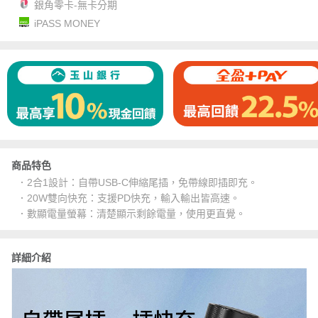
銀角零卡-無卡分期
iPASS MONEY
商品特色
．2合1設計：自帶USB-C伸縮尾插，免帶線即插即充。
．20W雙向快充：支援PD快充，輸入輸出皆高速。
．數顯電量螢幕：清楚顯示剩餘電量，使用更直覺。
詳細介紹