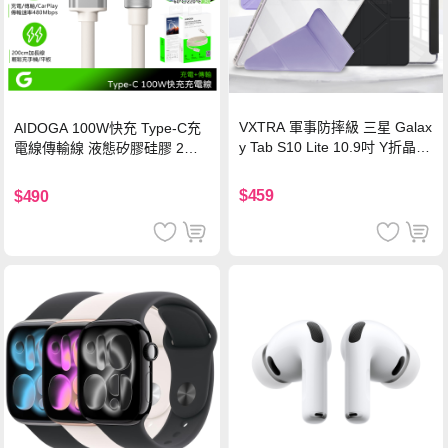
VXTRA 軍事防摔級 三星 Galax
AIDOGA 100W快充 Type-C充
y Tab S10 Lite 10.9吋 Y折晶透
電線傳輸線 液態矽膠硅膠 2M
背蓋立架皮套 含筆槽(經典黑)
支援iPhone17/安卓/手機/平板
$459
$490