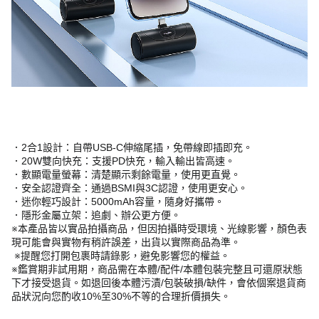
．2合1設計：自帶USB-C伸縮尾插，免帶線即插即充。
．20W雙向快充：支援PD快充，輸入輸出皆高速。
．數顯電量螢幕：清楚顯示剩餘電量，使用更直覺。
．安全認證齊全：通過BSMI與3C認證，使用更安心。
．迷你輕巧設計：5000mAh容量，隨身好攜帶。
．隱形金屬立架：追劇、辦公更方便。
※本產品皆以實品拍攝商品，但因拍攝時受環境、光線影響，顏色表
現可能會與實物有稍許誤差，出貨以實際商品為準。
※提醒您打開包裹時請錄影，避免影響您的權益。
※鑑賞期非試用期，商品需在本體/配件/本體包裝完整且可還原狀態
下才接受退貨。如退回後本體污漬/包裝破損/缺件，會依個案退貨商
品狀況向您酌收10%至30%不等的合理折價損失。