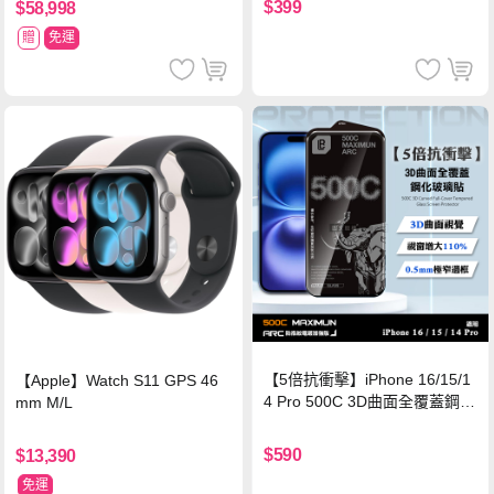
$399
$58,998
贈
免運
【5倍抗衝擊】iPhone 16/15/1
【Apple】Watch S11 GPS 46
4 Pro 500C 3D曲面全覆蓋鋼化
mm M/L
玻璃貼 0.5mm極窄邊框 防指紋
保護貼
$590
$13,390
免運