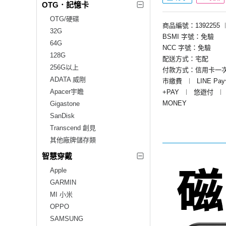
OTG．記憶卡
OTG/硬碟
商品編號：1392255
32G
BSMI 字號：免驗
64G
NCC 字號：免驗
128G
配送方式：宅配
256G以上
付款方式：信用卡一
ADATA 威剛
市繳費
︱
LINE Pa
Apacer宇瞻
+PAY
︱
悠遊付
︱
MONEY
Gigastone
SanDisk
Transcend 創見
其他廠牌儲存類
智慧穿戴
Apple
GARMIN
MI 小米
OPPO
SAMSUNG