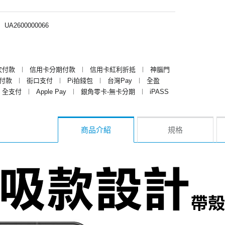
︱
UA2600000066
次付款
︱
信用卡分期付款
︱
信用卡紅利折抵
︱
神腦門
y付款
︱
街口支付
︱
Pi拍錢包
︱
台灣Pay
︱
全盈
全支付
︱
Apple Pay
︱
銀角零卡-無卡分期
︱
iPASS
商品介紹
規格