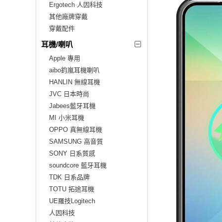
Ergotech 人因科技
其他廠牌穿戴
穿戴配件
耳機/喇叭
Apple 專用
aibo鈞嵐耳機喇叭
HANLIN 無線耳機
JVC 日本時尚
Jabees藍牙耳機
MI 小米耳機
OPPO 真無線耳機
SAMSUNG 高音質
SONY 日系質感
soundcore 藍牙耳機
TDK 日系品牌
TOTU 拓途耳機
UE羅技Logitech
人因科技