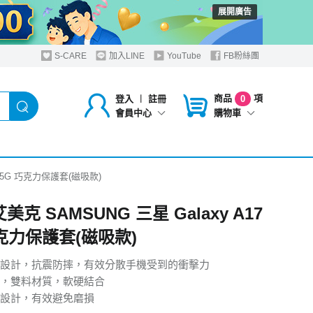
展開廣告
S-CARE
加入LINE
YouTube
FB粉絲團
商品
項
登入
︱
註冊
0
購物車
會員中心
17 5G 巧克力保護套(磁吸款)
 艾美克 SAMSUNG 三星 Galaxy A17
巧克力保護套(磁吸款)
設計，抗震防摔，有效分散手機受到的衝擊力
，雙料材質，軟硬結合
設計，有效避免磨損