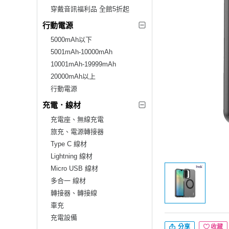
穿戴音訊福利品 全館5折起
行動電源
5000mAh以下
5001mAh-10000mAh
10001mAh-19999mAh
20000mAh以上
行動電源
充電．線材
充電座、無線充電
旅充、電源轉接器
Type C 線材
Lightning 線材
Micro USB 線材
多合一 線材
轉接器、轉接線
車充
充電設備
分享
收藏