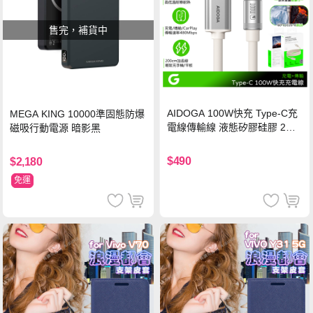
售完，補貨中
AIDOGA 100W快充 Type-C充
MEGA KING 10000準固態防爆
電線傳輸線 液態矽膠硅膠 2M
磁吸行動電源 暗影黑
支援iPhone17/安卓/手機/平板
$490
$2,180
免運