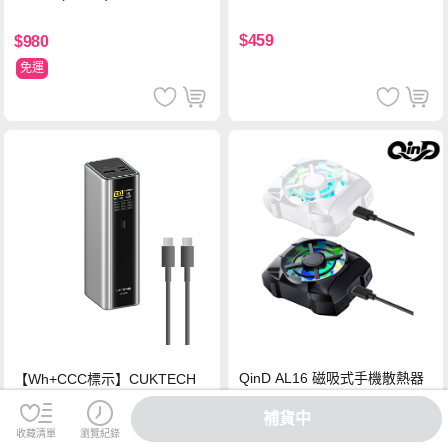
背蓋立架皮套 含筆槽(經典黑)
$459
$980
免運
QinD AL16 磁吸式手機散熱器
【Wh+CCC標示】CUKTECH
(插電款)(黑色)
酷態科 15號Ultra 210W 行動電
補貨中
源 20000mAh (PB200U) -灰色
收藏清單
瀏覽紀錄
$290
$2,599