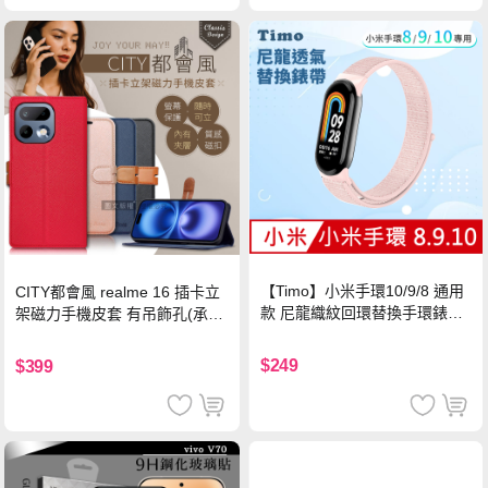
【Timo】小米手環10/9/8 通用
CITY都會風 realme 16 插卡立
款 尼龍織紋回環替換手環錶帶-
架磁力手機皮套 有吊飾孔(承諾
珍珠粉
黑)
$249
$399