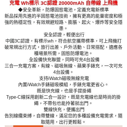
充電 Wh標示 3C認證 20000mAh 自帶線 上飛機
◆安全革新，防爆固態電池，定義充電新標準
新品採用先進的半固態電池技術，擁有更高的能量密度和極
強的熱穩定性，有效規避短路、膨脹、起火、爆炸等安全隱
患。
安全認證，輕便出行
中國3C認證，有標示wh，符合航空攜帶標準，可上飛機打
破常規出行方式，旅行出差、戶外活動、日常搭配，適應各
種場景所需，固態防爆電池。
全設備快充聯盟，同時可充4台設備
三合一充電方案，有線、磁吸無線、蘋果手錶充，一次可充
4台設備。
支持iWatch磁吸無線充電
內置iWatch手錶磁吸模組，手錶充電更省心。
既是快充線，也是手提掛繩
Type-C線採用創新二合一設計，既是充電線也是時尚的掛
繩，不帶包也能拎著就出門。
雙線快充，便攜出門
告別線纜束縛，自帶雙線，滿足您的多種設備充電需求，隨
取隨用，出行更輕鬆。