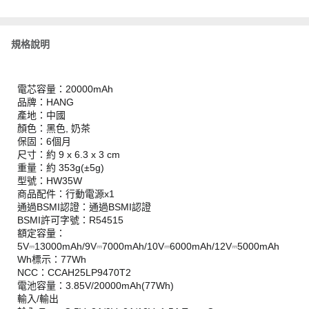
規格說明
電芯容量：20000mAh
品牌：HANG
產地：中國
顏色：黑色, 奶茶
保固：6個月
尺寸：約 9 x 6.3 x 3 cm
重量：約 353g(±5g)
型號：HW35W
商品配件：行動電源x1
通過BSMI認證：通過BSMI認證
BSMI許可字號：R54515
額定容量：
5V⎓13000mAh/9V⎓7000mAh/10V⎓6000mAh/12V⎓5000mAh
Wh標示：77Wh
NCC：CCAH25LP9470T2
電池容量：3.85V/20000mAh(77Wh)
輸入/輸出