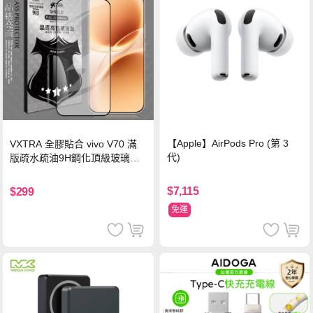
【Apple】AirPods Pro (第 3
VXTRA 全膠貼合 vivo V70 滿
代)
版疏水疏油9H鋼化頂級玻璃貼
保護貼(黑)
$7,115
$299
免運