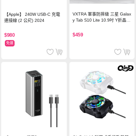
VXTRA 軍事防摔級 三星 Galax
【Apple】 240W USB-C 充電
y Tab S10 Lite 10.9吋 Y折晶透
連接線 (2 公尺) 2024
背蓋立架皮套 含筆槽(經典黑)
$459
$980
免運