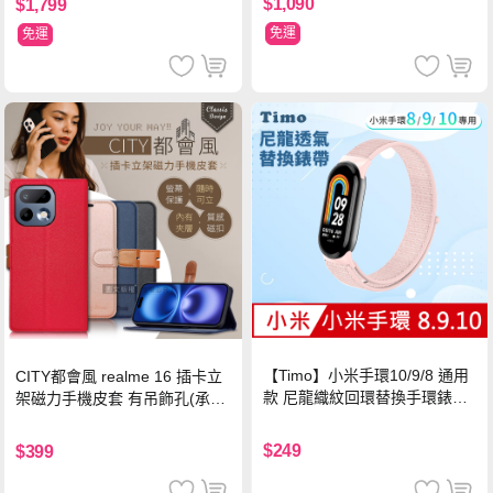
$1,090
$1,799
免運
免運
【Timo】小米手環10/9/8 通用
CITY都會風 realme 16 插卡立
款 尼龍織紋回環替換手環錶帶-
架磁力手機皮套 有吊飾孔(承諾
珍珠粉
黑)
$249
$399