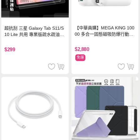
【中華員購】MEGA KING 100
超抗刮 三星 Galaxy Tab S11/S
00 多合一固態磁吸防爆行動電
10 Lite 共用 專業版疏水疏油9H
源 冰曜白
鋼化玻璃膜 平板玻璃貼
$2,880
$299
免運