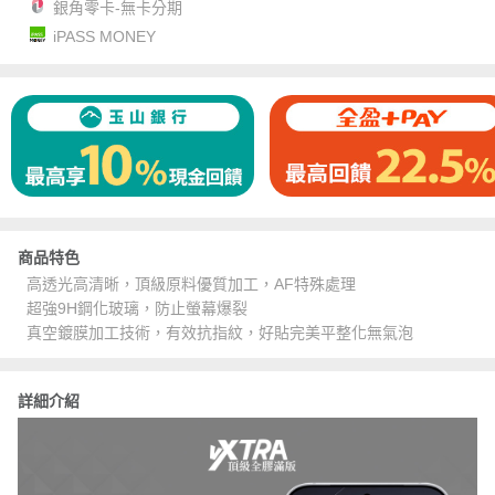
銀角零卡-無卡分期
iPASS MONEY
商品特色
高透光高清晰，頂級原料優質加工，AF特殊處理
超強9H鋼化玻璃，防止螢幕爆裂
真空鍍膜加工技術，有效抗指紋，好貼完美平整化無氣泡
詳細介紹