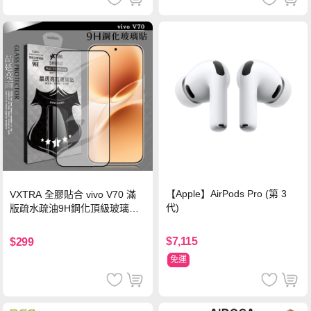
【Apple】AirPods Pro (第 3
VXTRA 全膠貼合 vivo V70 滿
代)
版疏水疏油9H鋼化頂級玻璃貼
保護貼(黑)
$7,115
$299
免運