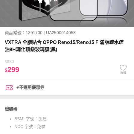
商品編號：1391700 | UA2500014058
VXTRA 全膠貼合 OPPO Reno15/Reno15 F 滿版疏水疏
油9H鋼化頂級玻璃膜(黑)
880
$
299
$
收藏
※不適用優惠券
檢驗碼
BSMI 字號：
免驗
NCC 字號：
免驗