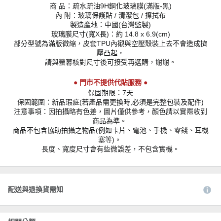
商 品：疏水疏油9H鋼化玻璃膜(滿版-黑)
內 附：玻璃保護貼 / 清潔包 / 擦拭布
製造產地：中國(台灣監製)
玻璃膜尺寸(寬X長)：約 14.8 x 6.9(cm)
部分型號為滿版微縮，皮套TPU內襯與空壓殼裝上去不會造成擠
壓凸起，
請與螢幕核對尺寸後可接受再選購，謝謝。
● 門市不提供代貼服務 ●
保固期限：7天
保固範圍：新品瑕疵(若產品需更換時,必須是完整包裝及配件)
注意事項：因拍攝略有色差，圖片僅供參考，顏色請以實際收到
商品為準。
商品不包含協助拍攝之物品(例如卡片、電池、手機、零錢、耳機
塞等)。
長度、寬度尺寸會有些微誤差，不包含實機。
配送與退換貨需知