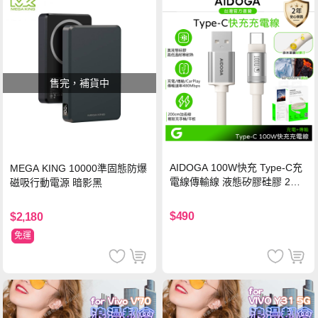
售完，補貨中
AIDOGA 100W快充 Type-C充
MEGA KING 10000準固態防爆
電線傳輸線 液態矽膠硅膠 2M
磁吸行動電源 暗影黑
支援iPhone17/安卓/手機/平板
$490
$2,180
免運