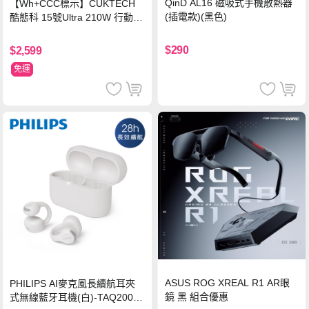
QinD AL16 磁吸式手機散熱器
【Wh+CCC標示】CUKTECH
(插電款)(黑色)
酷態科 15號Ultra 210W 行動電
源 20000mAh (PB200U) -灰色
$290
$2,599
免運
ASUS ROG XREAL R1 AR眼
PHILIPS AI麥克風長續航耳夾
鏡 黑 組合優惠
式無線藍牙耳機(白)-TAQ2000