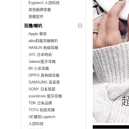
Ergotech 人因科技
其他廠牌穿戴
穿戴配件
耳機/喇叭
Apple 專用
aibo鈞嵐耳機喇叭
HANLIN 無線耳機
JVC 日本時尚
Jabees藍牙耳機
MI 小米耳機
OPPO 真無線耳機
SAMSUNG 高音質
SONY 日系質感
soundcore 藍牙耳機
TDK 日系品牌
TOTU 拓途耳機
UE羅技Logitech
人因科技