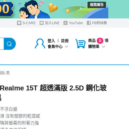
展開廣告
S-CARE
加入LINE
YouTube
FB粉絲團
商品
項
登入
︱
註冊
0
購物車
會員中心
玻璃貼-黑
 Realme 15T 超透滿版 2.5D 鋼化玻
黑
不浮白邊
滑 沒有塑膠的乾澀感
璃與螢幕的附著力強