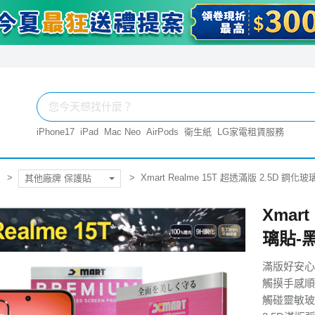
iPhone17
iPad
Mac Neo
AirPods
衛生紙
LG家電租賃服務
Xmart Realme 15T 超透滿版 2.5D 鋼化
其他廠牌 保護貼
Xmart
璃貼-
滿版好安心
觸摸手感順
觸碰靈敏玻