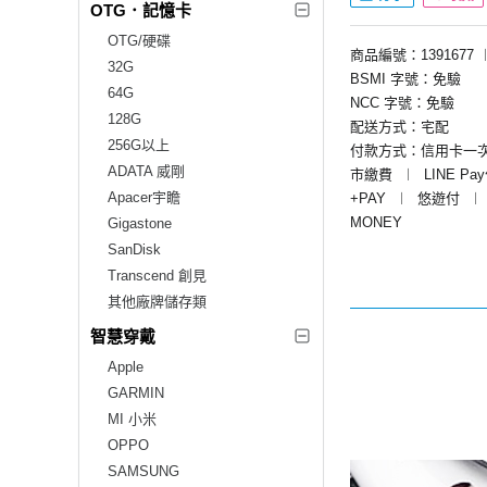
OTG．記憶卡
OTG/硬碟
商品編號：1391677
32G
BSMI 字號：免驗
64G
NCC 字號：免驗
128G
配送方式：宅配
256G以上
付款方式：信用卡一
ADATA 威剛
市繳費
︱
LINE Pa
Apacer宇瞻
+PAY
︱
悠遊付
︱
MONEY
Gigastone
SanDisk
Transcend 創見
其他廠牌儲存類
智慧穿戴
Apple
GARMIN
MI 小米
OPPO
SAMSUNG