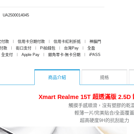
︱
UA2500014045
次付款
︱
信用卡分期付款
︱
信用卡紅利折抵
︱
神腦門
y付款
︱
街口支付
︱
Pi拍錢包
︱
台灣Pay
︱
全盈
全支付
︱
Apple Pay
︱
銀角零卡-無卡分期
︱
iPASS
商品介紹
規格
Xmart Realme 15T 超透滿版 2.
觸摸手感順滑，沒有塑膠的乾
輕薄一片/完美貼合/全面覆
超高硬度9H的抗刮能力