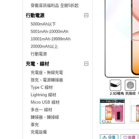
穿戴音訊福利品 全館5折起
行動電源
5000mAh以下
5001mAh-10000mAh
10001mAh-19999mAh
20000mAh以上
行動電源
充電．線材
充電座、無線充電
旅充、電源轉接器
Type C 線材
Lightning 線材
Micro USB 線材
多合一 線材
轉接器、轉接線
車充
充電設備
分享
收藏