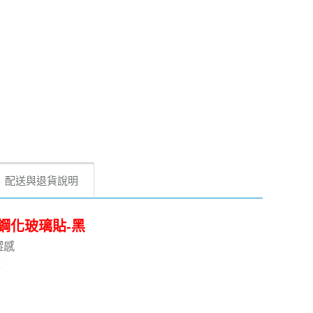
配送與退貨說明
5D 鋼化玻璃貼-黑
澀感
蓋