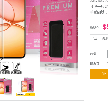
2.5D滿
輕薄一片完
手感細膩反
$
$680
信用卡紅
數量
優惠券