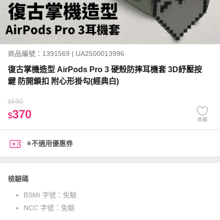
商品編號：1391569 | UA2500013996
復古掌機造型 AirPods Pro 3 硬殼防摔耳機套 3D紓壓按
鍵 防開鎖扣 附心形掛勾(經典白)
590
$
370
$
收藏
※不適用優惠券
檢驗碼
BSMI 字號：
免驗
NCC 字號：
免驗