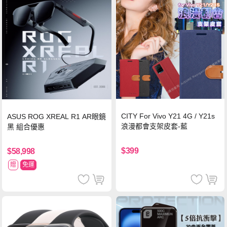
CITY For Vivo Y21 4G / Y21s
ASUS ROG XREAL R1 AR眼鏡
浪漫都會支架皮套-藍
黑 組合優惠
$399
$58,998
贈
免運