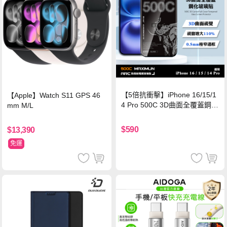
【5倍抗衝擊】iPhone 16/15/1
【Apple】Watch S11 GPS 46
4 Pro 500C 3D曲面全覆蓋鋼化
mm M/L
玻璃貼 0.5mm極窄邊框 防指紋
保護貼
$590
$13,390
免運