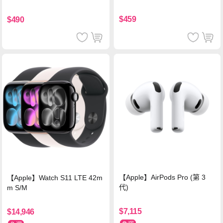
背蓋立架皮套 含筆槽(經典黑)
支援iPhone17/安卓/手機/平板
$459
$490
【Apple】AirPods Pro (第 3
【Apple】Watch S11 LTE 42m
代)
m S/M
$7,115
$14,946