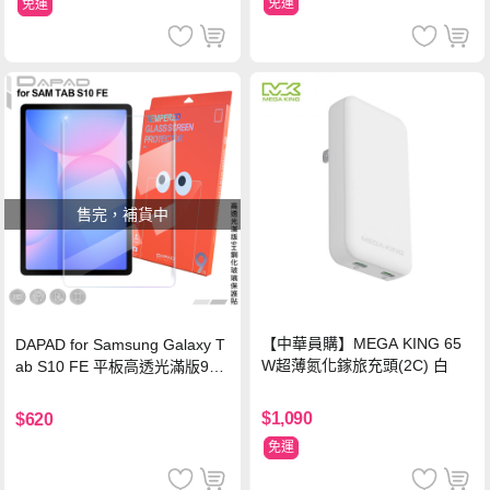
免運
免運
售完，補貨中
【中華員購】MEGA KING 65
DAPAD for Samsung Galaxy T
W超薄氮化鎵旅充頭(2C) 白
ab S10 FE 平板高透光滿版9H
鋼化玻璃保護貼
$1,090
$620
免運