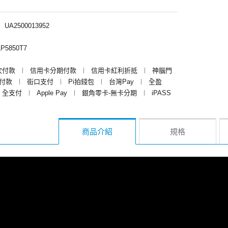
︱
UA2500013952
P5850T7
次付款
︱
信用卡分期付款
︱
信用卡紅利折抵
︱
神腦門
y付款
︱
街口支付
︱
Pi拍錢包
︱
台灣Pay
︱
全盈
全支付
︱
Apple Pay
︱
銀角零卡-無卡分期
︱
iPASS
商品介紹
規格