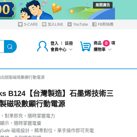
展開廣告
S-CARE
加入LINE
YouTube
FB粉絲團
商品
項
登入
︱
註冊
0
購物車
會員中心
術三輸出鋁製磁吸數顯行動電源
oks B124【台灣製造】石墨烯技術三
製磁吸數顯行動電源
，對準即充，隨時掌握電力
顯示，隨時掌握電量
agSafe 磁吸設計，精準對位，單手操作即可充電