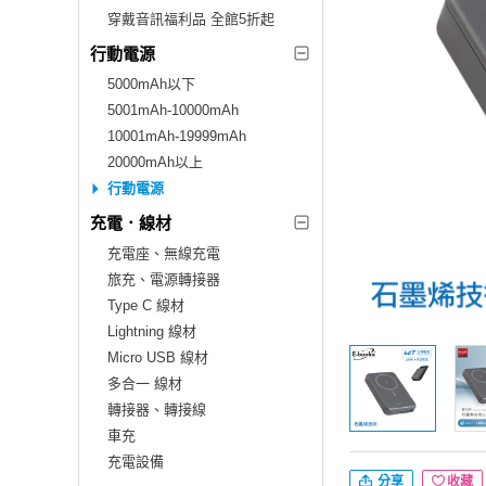
穿戴音訊福利品 全館5折起
行動電源
5000mAh以下
5001mAh-10000mAh
10001mAh-19999mAh
20000mAh以上
行動電源
充電．線材
充電座、無線充電
旅充、電源轉接器
Type C 線材
Lightning 線材
Micro USB 線材
多合一 線材
轉接器、轉接線
車充
充電設備
分享
收藏