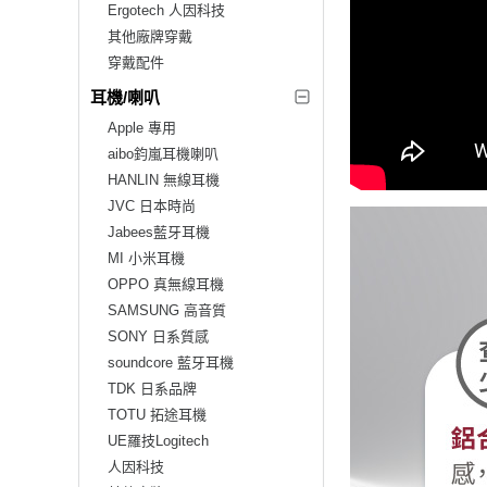
Ergotech 人因科技
其他廠牌穿戴
穿戴配件
耳機/喇叭
Apple 專用
aibo鈞嵐耳機喇叭
HANLIN 無線耳機
JVC 日本時尚
Jabees藍牙耳機
MI 小米耳機
OPPO 真無線耳機
SAMSUNG 高音質
SONY 日系質感
soundcore 藍牙耳機
TDK 日系品牌
TOTU 拓途耳機
UE羅技Logitech
人因科技