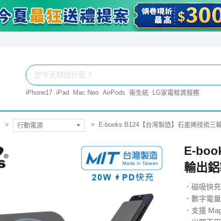
iPhone17
iPad
Mac Neo
AirPods
衛生紙
LG家電租賃服務
E-books B124【台灣製造】石墨烯技
行動電源
E-bo
輸出鋁
．磁吸快充
．數字電量
．支援 M