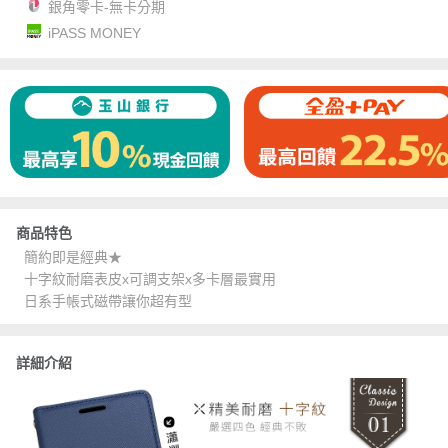
銀角零卡-無卡分期
iPASS MONEY
商品特色
簡約即是經典★
十字紋耐磨表皮x可調支架x多卡層最實用
日系手帳式磁帶讓你超有型
詳細介紹