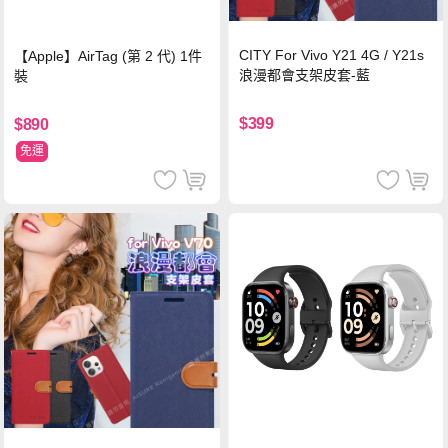
CITY For Vivo Y21 4G / Y21s
【Apple】AirTag (第 2 代) 1件
浪漫都會支架皮套-藍
裝
$399
$890
免運