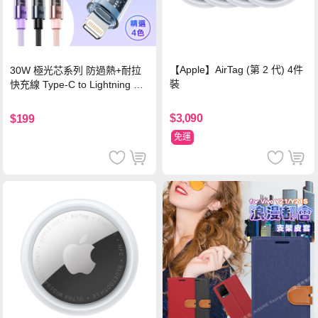
【Apple】AirTag (第 2 代) 4件
30W 極光芯系列 防過熱+耐拉
裝
快充線 Type-C to Lightning 傳
輸充電線(1.2M)黑色
$3,090
$199
免運