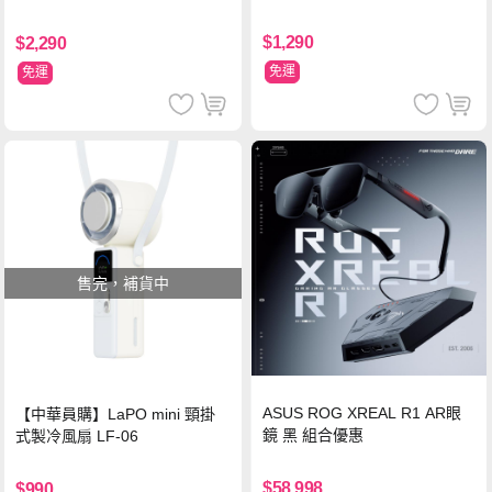
支架 黑
$1,290
$2,290
免運
免運
售完，補貨中
ASUS ROG XREAL R1 AR眼
【中華員購】LaPO mini 頸掛
鏡 黑 組合優惠
式製冷風扇 LF-06
$58,998
$990