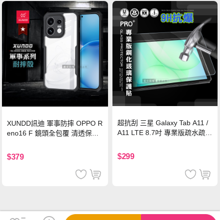
超抗刮 三星 Galaxy Tab A11 /
XUNDD訊迪 軍事防摔 OPPO R
A11 LTE 8.7吋 專業版疏水疏油
eno16 F 鏡頭全包覆 清透保護
9H鋼化玻璃膜 平板玻璃貼
殼 手機殼(夜幕黑)
$299
$379