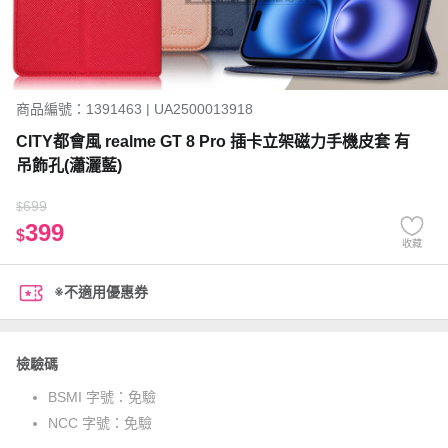
商品編號：1391463 | UA2500013918
CITY都會風 realme GT 8 Pro 插卡立架磁力手機皮套 有
吊飾孔(瀟灑藍)
699
$
399
$
收藏
※不適用優惠券
檢驗碼
BSMI 字號：
免驗
NCC 字號：
免驗