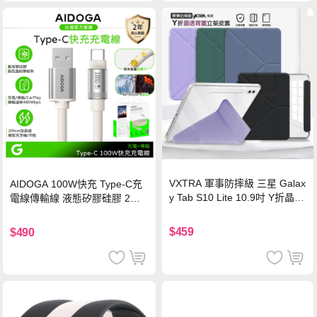
VXTRA 軍事防摔級 三星 Galax
AIDOGA 100W快充 Type-C充
y Tab S10 Lite 10.9吋 Y折晶透
電線傳輸線 液態矽膠硅膠 2M
背蓋立架皮套 含筆槽(經典黑)
支援iPhone17/安卓/手機/平板
$459
$490