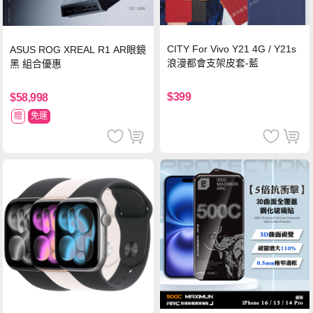
CITY For Vivo Y21 4G / Y21s
ASUS ROG XREAL R1 AR眼鏡
浪漫都會支架皮套-藍
黑 組合優惠
$399
$58,998
贈
免運