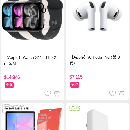
【Apple】AirPods Pro (第 3
【Apple】Watch S11 LTE 42m
代)
m S/M
$7,115
$14,946
免運
免運