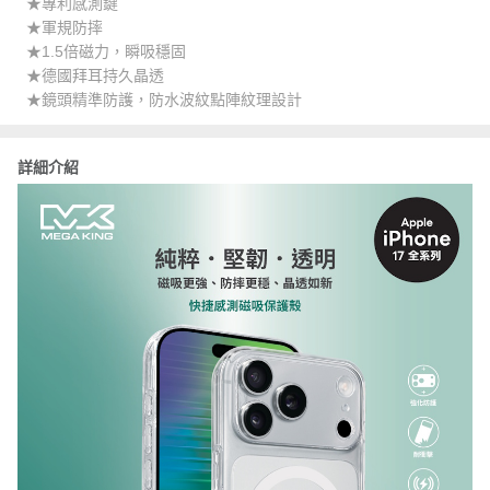
★專利感測鍵
★軍規防摔
★1.5倍磁力，瞬吸穩固
★德國拜耳持久晶透
★鏡頭精準防護，防水波紋點陣紋理設計
詳細介紹