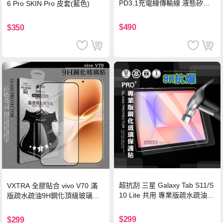
PD3.1充電線傳輸線 液態矽膠
6 Pro SKIN Pro 皮套(藍色)
硅膠 2M 支援iPhone17/安卓/手
機/平板/筆電
$490
$350
超抗刮 三星 Galaxy Tab S11/S
VXTRA 全膠貼合 vivo V70 滿
10 Lite 共用 專業版疏水疏油9
版疏水疏油9H鋼化頂級玻璃貼
H鋼化玻璃膜 平板玻璃貼
保護貼(黑)
$299
$299