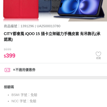
商品編號：1391296 | UA2500013780
CITY都會風 iQOO 15 插卡立架磁力手機皮套 有吊飾孔(承
諾黑)
699
$
399
$
收藏
※不適用優惠券
檢驗碼
BSMI 字號：
免驗
NCC 字號：
免驗