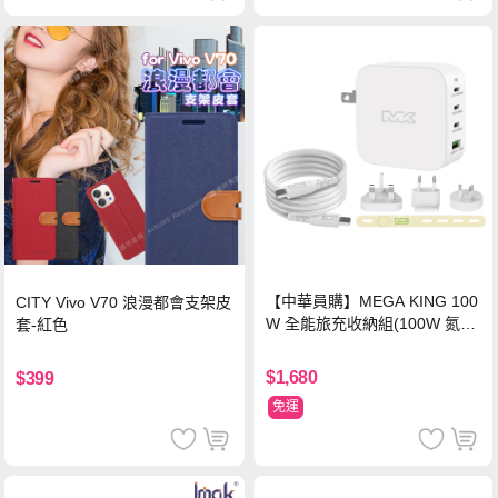
【中華員購】MEGA KING 100
CITY Vivo V70 浪漫都會支架皮
W 全能旅充收納組(100W 氮化
套-紅色
鎵旅充頭 +100W高速充電線附
萬國轉接器)
$1,680
$399
免運