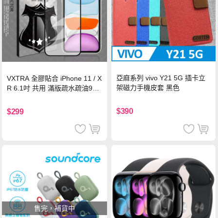
亞麻系列 vivo Y21 5G 插卡立
VXTRA 全膠貼合 iPhone 11 / X
架磁力手機皮套 黑色
R 6.1吋 共用 滿版疏水疏油9H
鋼化頂級玻璃膜(黑)
$390
$299
售完，補貨中