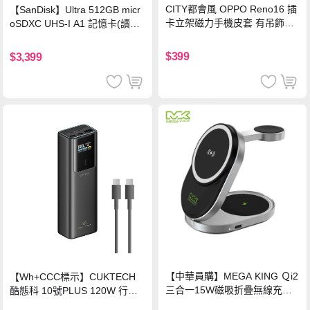
CITY都會風 OPPO Reno16 插
【SanDisk】Ultra 512GB micr
卡立架磁力手機皮套 有吊飾孔
oSDXC UHS-I A1 記憶卡(讀取
(奢華紅)
達150MB/s)
$399
$3,399
【中華員購】MEGA KING Ｑi2
【Wh+CCC標示】CUKTECH
三合一15W磁吸折疊無線充電
酷態科 10號PLUS 120W 行動
支架 黑
電源 15000mAh (PB150P)-黑