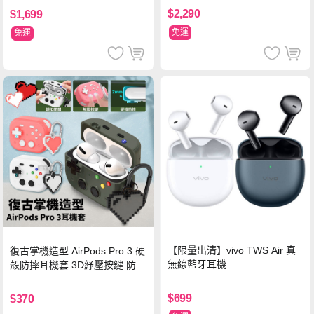
色
$2,290
$1,699
免運
免運
【限量出清】vivo TWS Air 真
復古掌機造型 AirPods Pro 3 硬
無線藍牙耳機
殼防摔耳機套 3D紓壓按鍵 防開
鎖扣 附心形掛勾(懷舊灰)
$699
$370