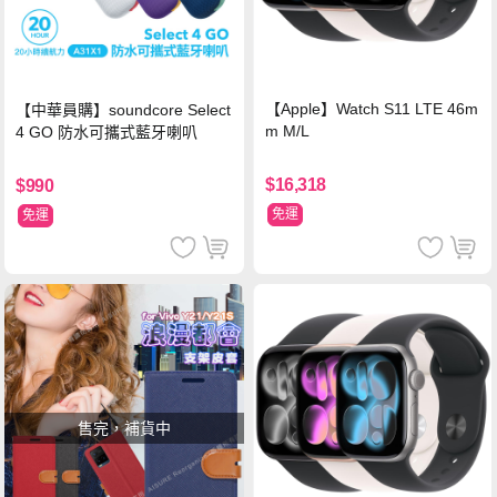
【Apple】Watch S11 LTE 46m
【中華員購】soundcore Select
m M/L
4 GO 防水可攜式藍牙喇叭
$16,318
$990
免運
免運
售完，補貨中