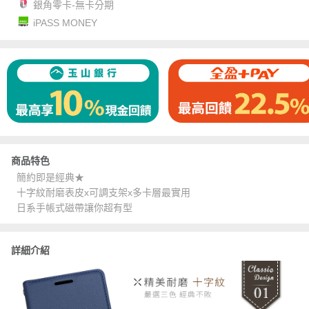
銀角零卡-無卡分期
iPASS MONEY
商品特色
簡約即是經典★
十字紋耐磨表皮x可調支架x多卡層最實用
日系手帳式磁帶讓你超有型
詳細介紹