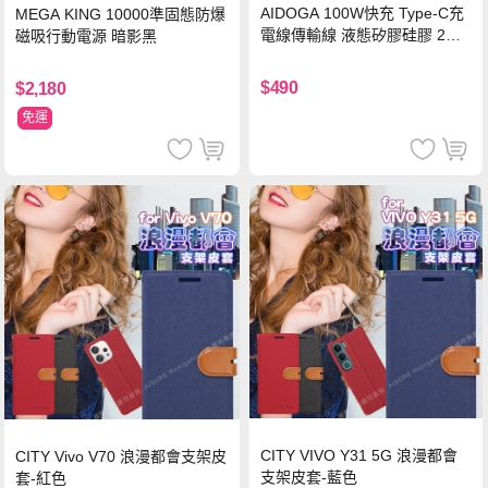
AIDOGA 100W快充 Type-C充
MEGA KING 10000準固態防爆
電線傳輸線 液態矽膠硅膠 2M
磁吸行動電源 暗影黑
支援iPhone17/安卓/手機/平板
$490
$2,180
免運
CITY VIVO Y31 5G 浪漫都會
CITY Vivo V70 浪漫都會支架皮
支架皮套-藍色
套-紅色