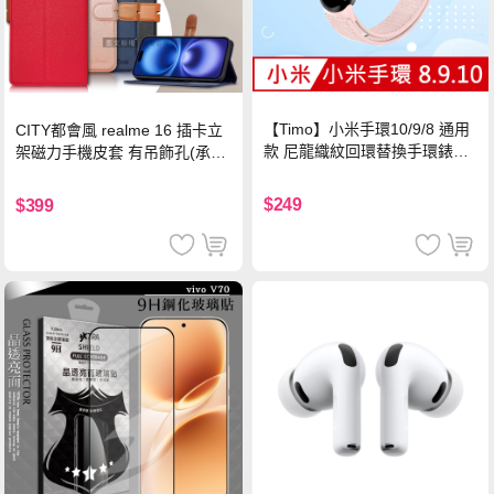
【Timo】小米手環10/9/8 通用
CITY都會風 realme 16 插卡立
款 尼龍織紋回環替換手環錶帶-
架磁力手機皮套 有吊飾孔(承諾
珍珠粉
黑)
$249
$399