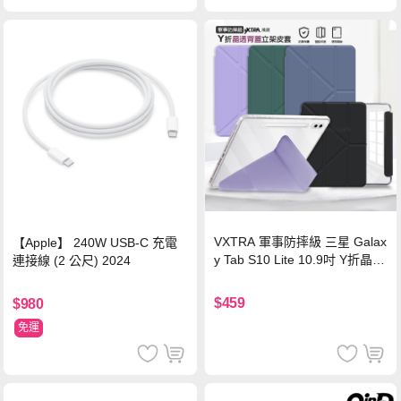
VXTRA 軍事防摔級 三星 Galax
【Apple】 240W USB-C 充電
y Tab S10 Lite 10.9吋 Y折晶透
連接線 (2 公尺) 2024
背蓋立架皮套 含筆槽(經典黑)
$459
$980
免運