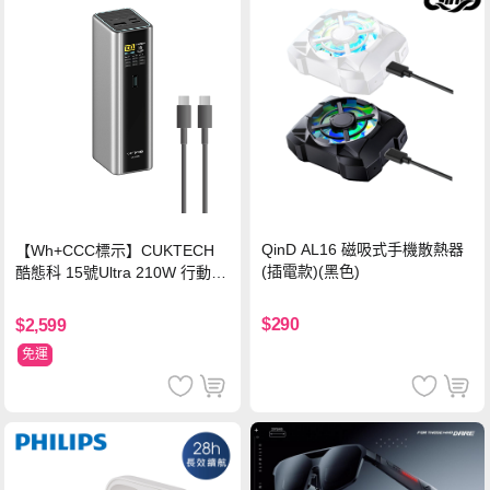
QinD AL16 磁吸式手機散熱器
【Wh+CCC標示】CUKTECH
(插電款)(黑色)
酷態科 15號Ultra 210W 行動電
源 20000mAh (PB200U) -灰色
$290
$2,599
免運