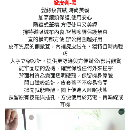
掀皮套-黑
髮絲紋質感,時尚美觀
加高鏡頭保護,使用安心
隱藏式筆槽,方便使用又美觀
獨特磁吸絨布內裏,智慧喚醒保護螢幕
直的橫的都方便,辦公繪圖超好用
皮革質感的側掀蓋，內裡麂皮絨布，獨特且時尚輕
巧
大字立架設計，提供更舒適與方便辦公/影片觀賞
能牢固您的愛機，確實保護任何外來撞擊
背面材質為霧面透明硬殼，保留機身原貌
開口磁吸設計，皮套蓋子不容易掀開
掀開就能喚醒，闔上便進入睡眠狀態
預留原有按鈕與插孔，方便使用於充電、傳輸線或
耳機