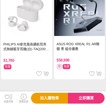
ASUS ROG XREAL R1 AR眼
PHILIPS AI麥克風長續航耳夾
鏡 黑 組合優惠
式無線藍牙耳機(白)-TAQ2000
WT
$58,998
$1,780
贈
免運
免運
加入購物車
立即購買
收藏清單
瀏覽紀錄