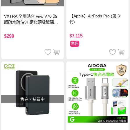
【Apple】AirPods Pro (第 3
VXTRA 全膠貼合 vivo V70 滿
代)
版疏水疏油9H鋼化頂級玻璃貼
保護貼(黑)
$7,115
$299
免運
售完，補貨中