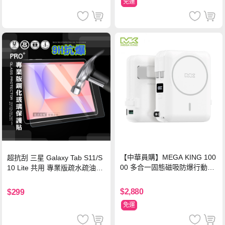
免運
【中華員購】MEGA KING 100
超抗刮 三星 Galaxy Tab S11/S
00 多合一固態磁吸防爆行動電
10 Lite 共用 專業版疏水疏油9H
源 冰曜白
鋼化玻璃膜 平板玻璃貼
$2,880
$299
免運