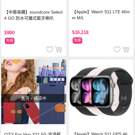
【Apple】Watch S11 LTE 46m
【中華員購】soundcore Select
m M/L
4 GO 防水可攜式藍牙喇叭
$16,318
$990
免運
免運
售完，補貨中
【Apple】Watch S11 GPS 46
CITY For Vivo Y21 5G 浪漫都