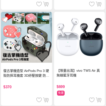
【限量出清】vivo TWS Air 真
復古掌機造型 AirPods Pro 3 硬
無線藍牙耳機
殼防摔耳機套 3D紓壓按鍵 防開
鎖扣 附心形掛勾(懷舊灰)
$699
$370
免運