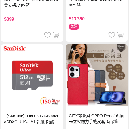
mm M/L
會支架皮套-藍
$13,390
$399
免運
CITY都會風 OPPO Reno16 插
【SanDisk】Ultra 512GB micr
卡立架磁力手機皮套 有吊飾孔
oSDXC UHS-I A1 記憶卡(讀取
(奢華紅)
達150MB/s)