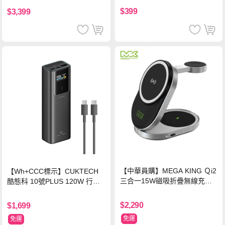
$399
$3,399
【中華員購】MEGA KING Ｑi2
【Wh+CCC標示】CUKTECH
三合一15W磁吸折疊無線充電
酷態科 10號PLUS 120W 行動
支架 黑
電源 15000mAh (PB150P)-黑
色
$2,290
$1,699
免運
免運