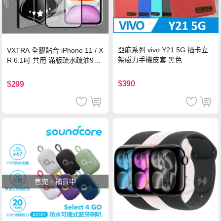
亞麻系列 vivo Y21 5G 插卡立
VXTRA 全膠貼合 iPhone 11 / X
架磁力手機皮套 黑色
R 6.1吋 共用 滿版疏水疏油9H
鋼化頂級玻璃膜(黑)
$390
$299
售完，補貨中