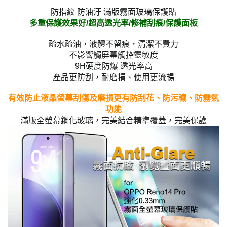
防指紋 防油汙 滿版霧面玻璃保護貼
多重保護效果好/超高透光率/修補刮痕/保護面板
疏水疏油，液體不留痕，清潔不費力
不影響觸屏幕觸控靈敏度
9H硬度防爆 透光率高
產品更防刮，耐磨損、使用更流暢
有效防止液晶螢幕刮傷及磨損更有防刮花、防污穢、防霧氣
功能
滿版全螢幕鋼化玻璃，完美結合精準覆蓋，完美保護