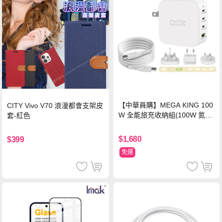
【中華員購】MEGA KING 100
CITY Vivo V70 浪漫都會支架皮
W 全能旅充收納組(100W 氮化
套-紅色
鎵旅充頭 +100W高速充電線附
萬國轉接器)
$1,680
$399
免運