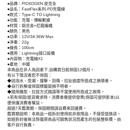
●品牌：PICKOGEN 皮克全
●品名：FastFlex系列-PD充電線
●款式：Type-C TO Lightning
●功能：充電、傳輸數據
●材質：鋁合金+尼龍編織
●顏色：黑色
●功率：12V/3A 36W Max
●淨重：22g
●線長：100cm
●適用：Lightning接口設備
●內容物：充電線X1
●產地：中國
本商品在非人為因素下,自購買日起保固12個月。
有以下情況者恕不保固：
◆因泡水、受潮、撞擊、刮傷、拉扯過度所造成之損壞者。
◆自行拆解或保固標籤毀損不明者。
◆錯用機型、拉拔方式錯誤等不當使用所造成之故障。
※若有保固/退貨需求時，消費者需提供發票(保固可提供影本)以
便保護消費者權益。
超過7天鑑賞期，保固期間請自費來回運費。
鑑賞期說明：本商品一經拆封使用如非故障品，不接受退換貨。
如經拆封後無法恢復原商品可銷售狀況而產生的包裝整新費，由
客戶自行負擔。