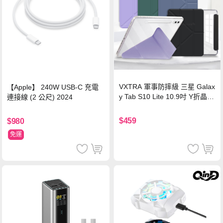
VXTRA 軍事防摔級 三星 Galax
【Apple】 240W USB-C 充電
y Tab S10 Lite 10.9吋 Y折晶透
連接線 (2 公尺) 2024
背蓋立架皮套 含筆槽(經典黑)
$459
$980
免運