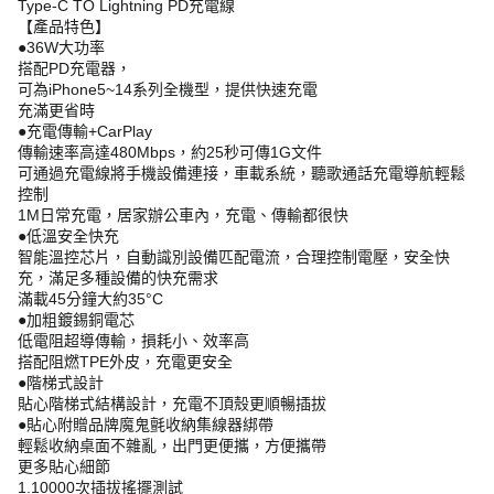
Type-C TO Lightning PD充電線
【產品特色】
●36W大功率
搭配PD充電器，
可為iPhone5~14系列全機型，提供快速充電
充滿更省時
●充電傳輸+CarPlay
傳輸速率高達480Mbps，約25秒可傳1G文件
可通過充電線將手機設備連接，車載系統，聽歌通話充電導航輕鬆
控制
1M日常充電，居家辦公車內，充電、傳輸都很快
●低溫安全快充
智能溫控芯片，自動識別設備匹配電流，合理控制電壓，安全快
充，滿足多種設備的快充需求
滿載45分鐘大約35°C
●加粗鍍錫銅電芯
低電阻超導傳輸，損耗小、效率高
搭配阻燃TPE外皮，充電更安全
●階梯式設計
貼心階梯式結構設計，充電不頂殼更順暢插拔
●貼心附贈品牌魔鬼氈收納集線器綁帶
輕鬆收納桌面不雜亂，出門更便攜，方便攜帶
更多貼心細節
1.10000次插拔搖擺測試