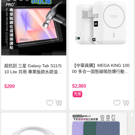
【中華員購】MEGA KING 100
超抗刮 三星 Galaxy Tab S11/S
00 多合一固態磁吸防爆行動電
10 Lite 共用 專業版疏水疏油9H
源 冰曜白
鋼化玻璃膜 平板玻璃貼
$2,880
$299
免運