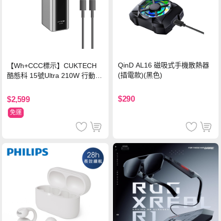
QinD AL16 磁吸式手機散熱器
【Wh+CCC標示】CUKTECH
(插電款)(黑色)
酷態科 15號Ultra 210W 行動電
源 20000mAh (PB200U) -灰色
$290
$2,599
免運