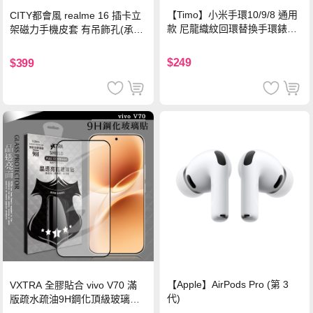
【Timo】小米手環10/9/8 通用
CITY都會風 realme 16 插卡立
款 尼龍織紋回環替換手環錶帶-
架磁力手機皮套 有吊飾孔(承諾
珍珠粉
黑)
$249
$399
【Apple】AirPods Pro (第 3
VXTRA 全膠貼合 vivo V70 滿
代)
版疏水疏油9H鋼化頂級玻璃貼