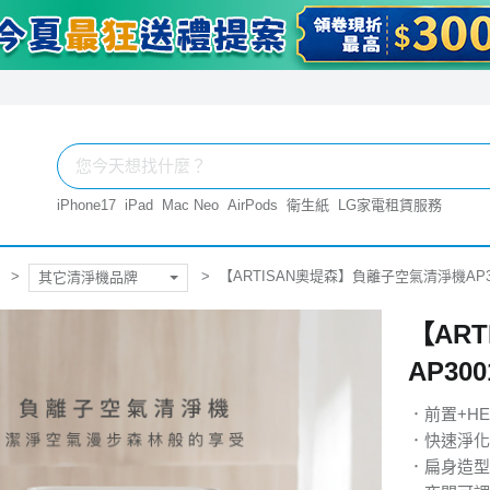
iPhone17
iPad
Mac Neo
AirPods
衛生紙
LG家電租賃服務
【ARTISAN奧堤森】負離子空氣清淨機AP
其它清淨機品牌
【AR
AP3
．前置+H
．快速淨化P
．扁身造型