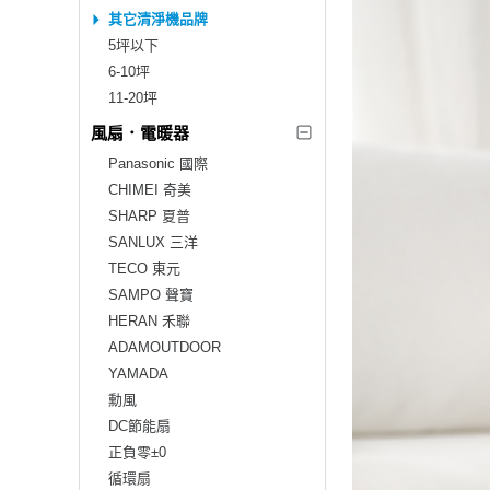
其它清淨機品牌
5坪以下
6-10坪
11-20坪
風扇．電暖器
Panasonic 國際
CHIMEI 奇美
SHARP 夏普
SANLUX 三洋
TECO 東元
SAMPO 聲寶
HERAN 禾聯
ADAMOUTDOOR
YAMADA
勳風
DC節能扇
正負零±0
循環扇