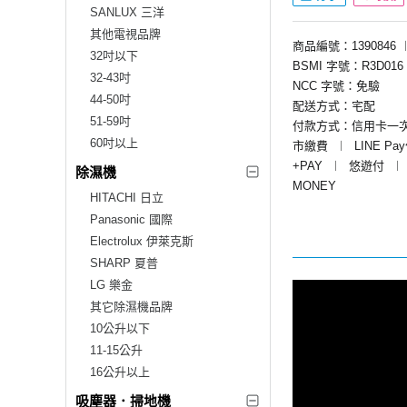
SANLUX 三洋
其他電視品牌
商品編號：1390846
32吋以下
BSMI 字號：R3D016
32-43吋
NCC 字號：免驗
44-50吋
配送方式：宅配
51-59吋
付款方式：信用卡一
60吋以上
市繳費
︱
LINE Pa
+PAY
︱
悠遊付
︱
除濕機
MONEY
HITACHI 日立
Panasonic 國際
Electrolux 伊萊克斯
SHARP 夏普
LG 樂金
其它除濕機品牌
10公升以下
11-15公升
16公升以上
吸塵器．掃地機