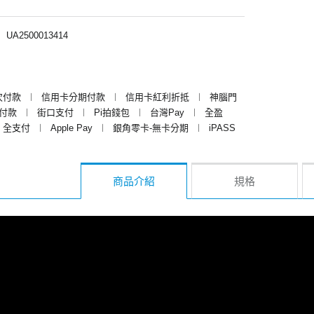
︱
UA2500013414
次付款
︱
信用卡分期付款
︱
信用卡紅利折抵
︱
神腦門
y付款
︱
街口支付
︱
Pi拍錢包
︱
台灣Pay
︱
全盈
全支付
︱
Apple Pay
︱
銀角零卡-無卡分期
︱
iPASS
商品介紹
規格