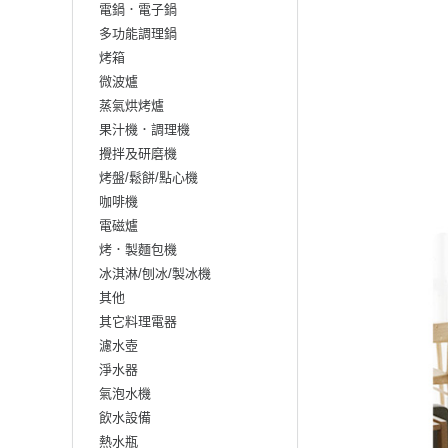
電鍋．電子鍋
多功能調理鍋
烤箱
微波爐
蒸氣烘烤爐
果汁機．調理機
攪拌及研磨機
烤盤/鬆餅/點心機
咖啡機
電磁爐
烤．製麵包機
冰淇淋/刨冰/製冰機
其他
其它料理電器
濾水壺
淨水器
氣泡水機
飲水設備
熱水瓶