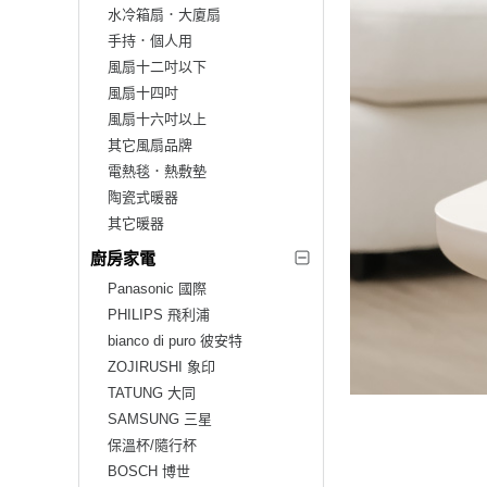
水冷箱扇．大廈扇
手持．個人用
風扇十二吋以下
風扇十四吋
風扇十六吋以上
其它風扇品牌
電熱毯．熱敷墊
陶瓷式暖器
其它暖器
廚房家電
Panasonic 國際
PHILIPS 飛利浦
bianco di puro 彼安特
ZOJIRUSHI 象印
TATUNG 大同
SAMSUNG 三星
保溫杯/隨行杯
BOSCH 博世