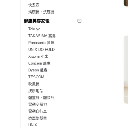
快煮壺
烘碗機．洗碗機
健康美容家電
Tokuyo
TAKASIMA 高島
Panasonic 國際
UNIX DO FOLD
Xiaomi 小米
Concern 康生
Dyson 戴森
TESCOM
吹風機
按摩用品
體重計．體脂計
電動刮鬍刀
電動自行車
造型整髮器
UNIX