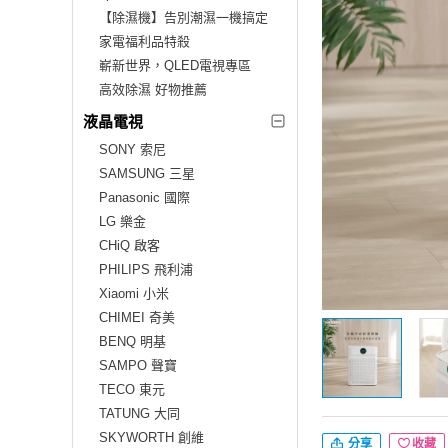
【除濕機】告別潮濕一機搞定
家電福利品特殺
嶄新世界，QLED電視專區
高效除濕 好物推薦
液晶電視
SONY 索尼
SAMSUNG 三星
Panasonic 國際
LG 樂金
CHiQ 啟客
PHILIPS 飛利浦
Xiaomi 小米
CHIMEI 奇美
BENQ 明基
SAMPO 聲寶
TECO 東元
TATUNG 大同
SKYWORTH 創維
分享
收藏