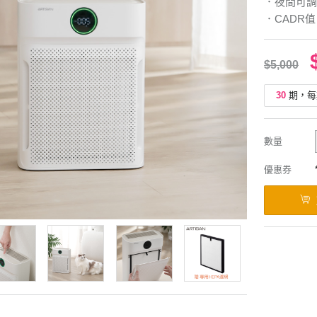
．夜間可調
．CADR值
$5,000
30
期，每
數量
優惠券