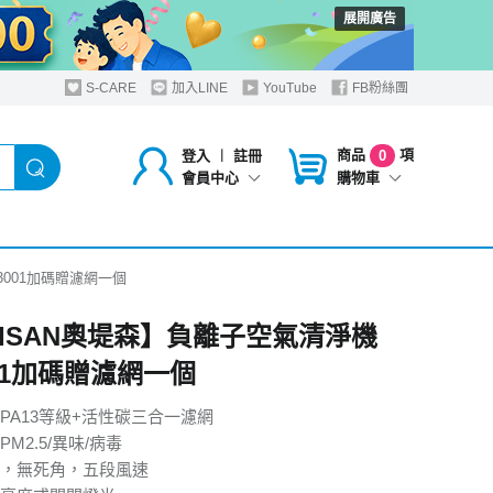
展開廣告
S-CARE
加入LINE
YouTube
FB粉絲團
商品
項
登入
︱
註冊
0
購物車
會員中心
3001加碼贈濾網一個
TISAN奧堤森】負離子空氣清淨機
001加碼贈濾網一個
EPA13等級+活性碳三合一濾網
M2.5/異味/病毒
，無死角，五段風速