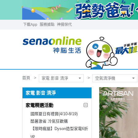
下載App
服務據點
神揚保代
首頁
家電 影音 清淨
空氣清淨機
家電 影音 清淨
家電精選活動
國際夏日有禮賞(4/10-8/19)
酷暑激省 冷氣狂歡購
【限時瘋搶】Dyson造型家電6折
up